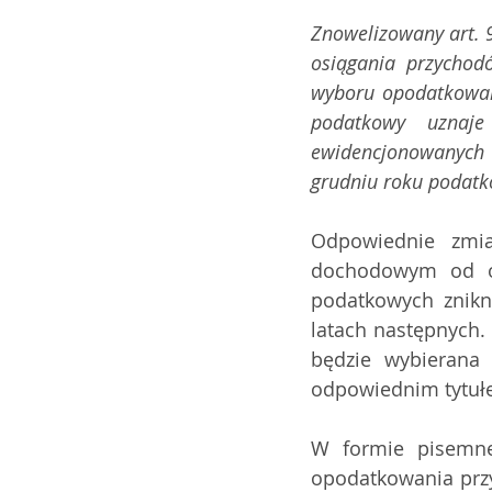
Znowelizowany art. 9
osiągania przychod
wyboru opodatkowan
podatkowy  uznaje 
ewidencjonowanych z
grudniu roku podatko
Odpowiednie zmia
dochodowym od os
podatkowych znikn
latach następnych. 
będzie wybierana
odpowiednim tytuł
W formie pisemne
opodatkowania przy