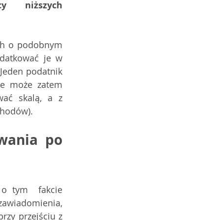
y niższych 
ych o podobnym 
datkować je w 
  Jeden podatnik 
ie może zatem 
ć skalą, a z 
chodów).
ania po 
o tym  fakcie 
zawiadomienia, 
rzy przejściu z 