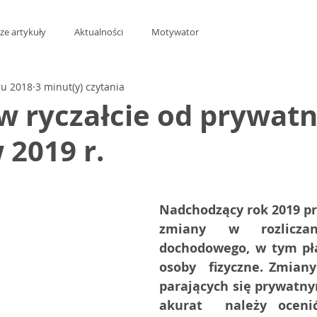
ze artykuły
Aktualności
Motywator
ru 2018
3 minut(y) czytania
w ryczałcie od prywat
 2019 r.
z 5 gwiazdek.
Nadchodzący rok 2019 prz
zmiany w rozliczan
dochodowego, w tym pła
osoby  fizyczne. Zmiany
parających się prywatn
akurat  należy ocenić