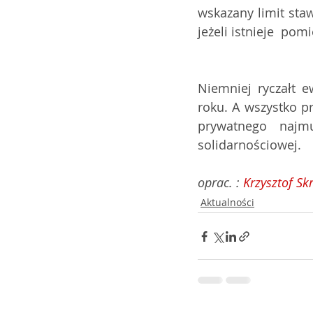
wskazany limit staw
jeżeli istnieje  po
Niemniej ryczałt 
roku. A wszystko p
prywatnego najm
solidarnościowej.  
oprac. : 
Krzysztof Sk
Aktualności