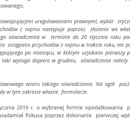
nowanego. 
bowiązującymi uregulowaniami prawnymi, wybór  zrycza
chodów z najmu następuje poprzez  złożenie we właś
o oświadczenia w  terminie do 20 stycznia roku po
a  osiągania przychodów z najmu w trakcie roku, nie póź
ępującego po miesiącu, w którym uzyskano pierwszy pr
 taki wystąpi dopiero w grudniu,  oświadczenie należy 
tawowego wzoru takiego oświadczenia. Na ogół  poszc
y w tym zakresie własne  formularze.  
ycznia 2019 r. o wybranej formie opodatkowania  p
iadamiał fiskusa poprzez dokonanie  pierwszej wpł