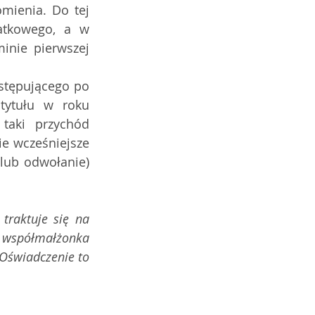
mienia. Do tej 
atkowego, a w 
nie pierwszej 
tytułu w roku 
aki przychód 
e wcześniejsze 
lub odwołanie) 
raktuje się na 
o współmałżonka 
Oświadczenie to 