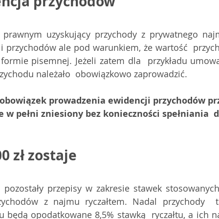
encja przychodów
 prawnym uzyskujący przychody z prywatnego naj
i przychodów ale pod warunkiem, że wartość  przyc
ormie pisemnej. Jeżeli zatem dla  przykładu umowa
rzychodu należało  obowiązkowo zaprowadzić.
obowiązek prowadzenia ewidencji przychodów prz
 w pełni zniesiony bez konieczności spełniania 
0 zł zostaje
 pozostały przepisy w zakresie stawek stosowanych
zychodów z najmu ryczałtem. Nadal przychody  t
ku będą opodatkowane 8,5% stawką  ryczałtu, a ich 