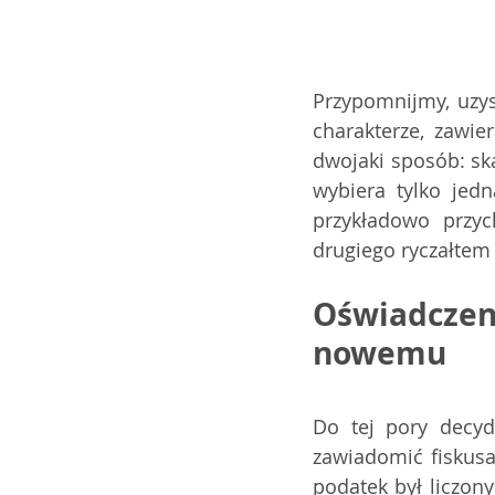
Przypomnijmy, uzys
charakterze, zawi
dwojaki sposób: sk
wybiera tylko jed
przykładowo przy
drugiego ryczałte
Oświadczen
nowemu
Do tej pory decyd
zawiadomić fiskusa
podatek był liczony