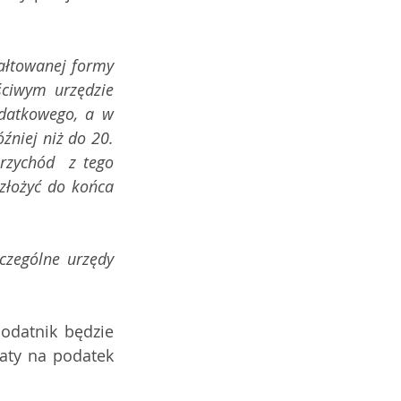
łtowanej formy 
ciwym urzędzie 
datkowego, a w 
niej niż do 20. 
zychód  z tego 
złożyć do końca 
zególne urzędy 
odatnik będzie 
aty na podatek 