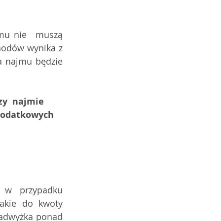
mu nie  muszą 
hodów wynika z 
 najmu będzie 
y  najmie 
 dodatkowych 
 w  przypadku 
akie do kwoty 
nadwyżka ponad 