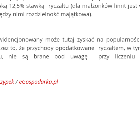
ką 12,5% stawką  ryczałtu (dla małżonków limit jest 
między nimi rozdzielność majątkowa).
ewidencjonowany może tutaj zyskać na popularności
rzez to, że przychody opodatkowane  ryczałtem, w ty
u, nie są brane pod uwagę  przy liczeniu n
rzypek
 / 
eGospodarka.pl