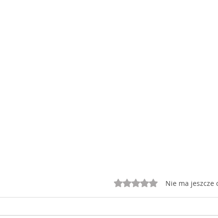
Oceniono na 0 z 5 gwiazd
Nie ma jeszcze 