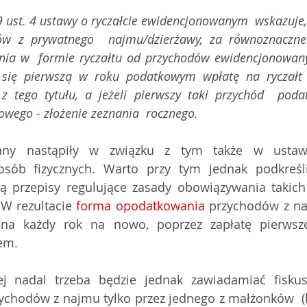
 ust. 4 ustawy o ryczałcie ewidencjonowanym  wskazuje,
ów z prywatnego  najmu/dzierżawy, za równoznaczne
ia w  formie ryczałtu od przychodów ewidencjonowany
się pierwszą w roku podatkowym wpłatę na ryczałt 
 tego tytułu, a jeżeli pierwszy taki przychód  podat
wego - złożenie zeznania  rocznego. 
ny nastąpiły w związku z tym także w ustawi
ób fizycznych. Warto przy tym jednak podkreśli
ą przepisy regulujące zasady obowiązywania takich
W rezultacie 
forma opodatkowania
 przychodów z na
 na każdy rok na nowo, poprzez zapłatę pierwsz
em.
j nadal trzeba będzie jednak zawiadamiać fisku
chodów z najmu tylko przez jednego z małżonków  (b