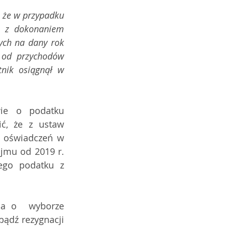
 że w przypadku 
 z dokonaniem 
ch na dany rok 
od przychodów  
nik osiągnął w 
e o podatku  
ć, że z ustaw 
 oświadczeń w 
jmu od 2019 r. 
ego podatku z 
sa o  wyborze 
ądź rezygnacji 