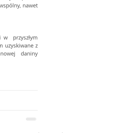
wspólny, nawet 
 w  przyszłym 
m uzyskiwane z 
owej daniny 