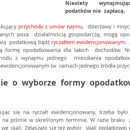
Niestety wynajmując
podatków nie  zapłacą. 
kujący 
przychody z umów najmu
,  dzierżawy i inn
eranych poza  działalnością gospodarczą, mogą opo
alą  podatkową bądź 
ryczałtem ewidencjonowanym
.
ną formę opodatkowania dla takich  dochodów. N
chodu z wynajmu jednego  mieszkania opodatkowa
m ewidencjonowanym (w  ramach jednego źródła przy
ie o wyborze formy opodatkow
ując się na ryczałt ewidencjonowany, trzeba było 
 na piśmie w określonym terminie. W razie braku  
 wg skali. Zgłaszało się też wybór  skali podatkowej p