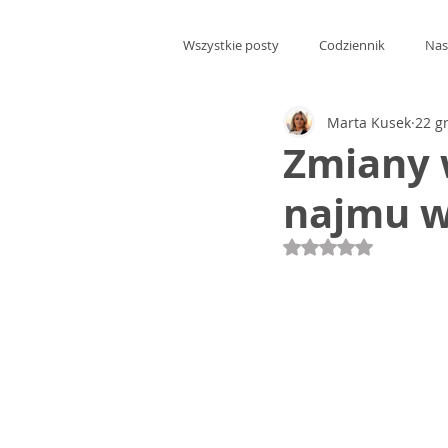
Wszystkie posty
Codziennik
Nas
Marta Kusek
22 g
Zmiany 
najmu w
Oceniono na NaN 