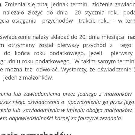
). Zmienia się tutaj jednak termin  złożenia zawiado
 należało złożyć do dnia  20 stycznia roku pod
cia osiągania  przychodów  trakcie roku – w termi
ym otrzymany został pierwszy przychód z  tego 
 do końca roku podatkowego, jeżeli  pierwszy t
w grudniu roku podatkowego.  W takim samym termini
e można też  odwołać. Wystarczy, że oświadczenie (
o  jeden z małżonków. 
zenia lub zawiadomienia przez jednego z małżonków  t
przez niego oświadczenia o  upoważnieniu go przez jeg
zenia lub  zawiadomienia w imieniu obojga małżonków. 
rem odpowiedzialności karnej za fałszywe zeznania.  