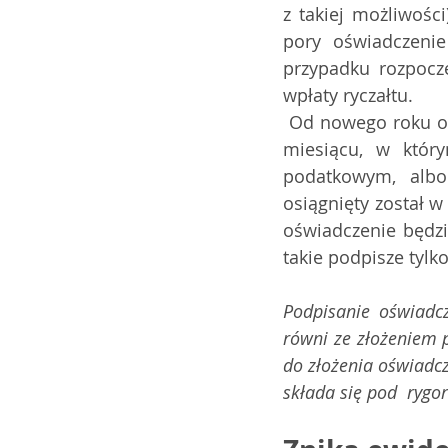
z takiej możliwości
pory oświadczenie
przypadku rozpoczę
wpłaty ryczałtu.
 Od nowego roku oświadczenie należy składać do 20. dnia miesiąca  następującego po 
miesiącu, w któr
podatkowym, albo
osiągnięty został 
oświadczenie będzi
takie podpisze tylk
Podpisanie oświadc
równi ze złożeniem 
do złożenia oświadc
składa się pod  rygo