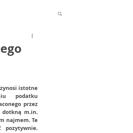
nego
ynosi istotne  
iu podatku 
conego przez 
 dotkną m.in. 
ym najmem. Te 
 pozytywnie. 