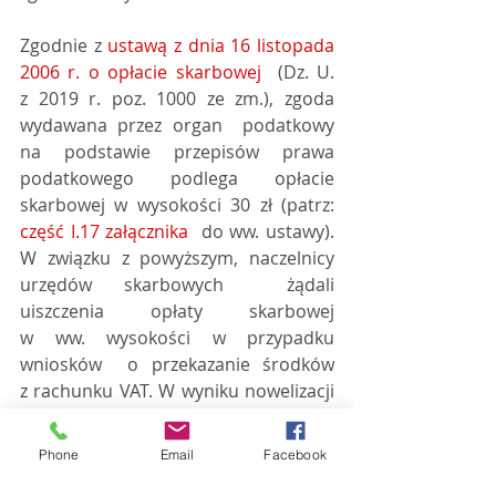
Zgodnie z 
ustawą z dnia 16 listopada 
2006 r. o opłacie skarbowej
  (Dz. U. 
z 2019 r. poz. 1000 ze zm.), zgoda 
wydawana przez organ  podatkowy 
na podstawie przepisów prawa 
podatkowego podlega opłacie  
skarbowej w wysokości 30 zł (patrz: 
część I.17 załącznika
  do ww. ustawy). 
W związku z powyższym, naczelnicy 
urzędów skarbowych  żądali 
uiszczenia opłaty skarbowej 
w ww. wysokości w przypadku 
wniosków  o przekazanie środków 
z rachunku VAT. W wyniku nowelizacji 
ustawy  o opłacie skarbowej, 
od 1 
listopada 2019 r. zgoda na 
Phone
Email
Facebook
przekazanie  środków 