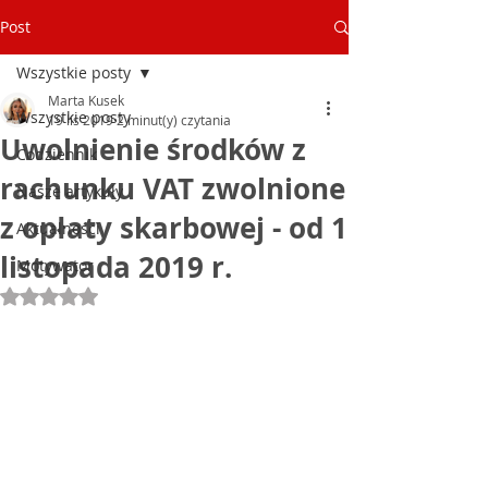
Post
Wszystkie posty
Marta Kusek
Wszystkie posty
19 lis 2019
2 minut(y) czytania
Uwolnienie środków z
Codziennik
rachunku VAT zwolnione
Nasze artykuły
z opłaty skarbowej - od 1
Aktualności
listopada 2019 r.
Motywator
Oceniono na NaN z 5 gwiazdek.