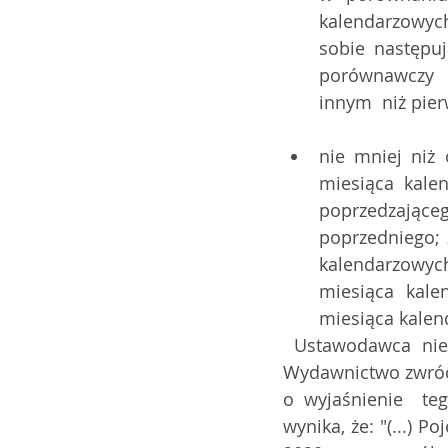
kalendarzowyc
sobie następu
porównawczy  r
innym  niż pie
nie mniej niż
miesiąca kale
poprzedzające
poprzedniego; 
kalendarzowyc
miesiąca kale
miesiąca kale
 Ustawodawca nie zdefiniował pojęcia  spadku obrotów. W związku z tym nasze 
Wydawnictwo zwrócił
o wyjaśnienie  teg
wynika, że: "(...) 