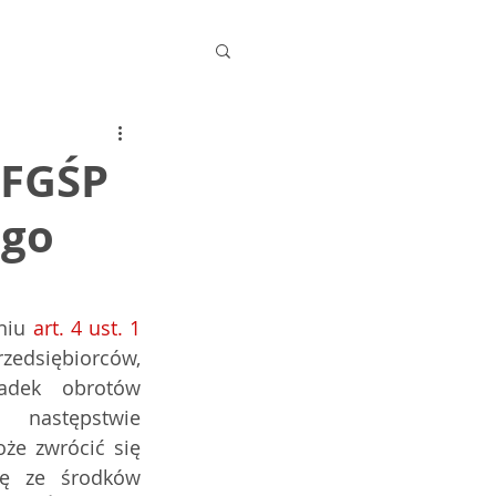
 FGŚP
ego
niu 
art. 4 ust. 1 
dsiębiorców, 
adek obrotów 
astępstwie 
że zwrócić się 
ę ze środków 