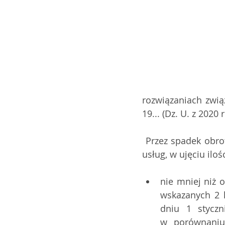
rozwiązaniach zwią
19... (Dz. U. z 202
 Przez spadek obrotów gospodarczych rozumieć należy spadek sprzedaży towarów lub 
usług, w ujęciu il
nie mniej niż 
wskazanych 2 k
dniu 1 styczn
w porównaniu 