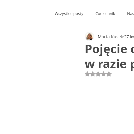
Wszystkie posty
Codziennik
Nas
Marta Kusek
27 k
Pojęcie 
w razie
Oceniono na NaN 