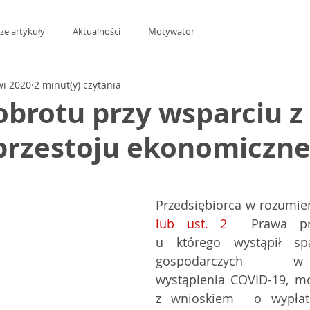
ze artykuły
Aktualności
Motywator
wi 2020
2 minut(y) czytania
obrotu przy wsparciu z
 przestoju ekonomiczn
z 5 gwiazdek.
Przedsiębiorca w rozumie
lub ust. 2
  Prawa prze
u którego wystąpił sp
gospodarczych  w n
wystąpienia COVID-19, mo
z wnioskiem  o wypłat