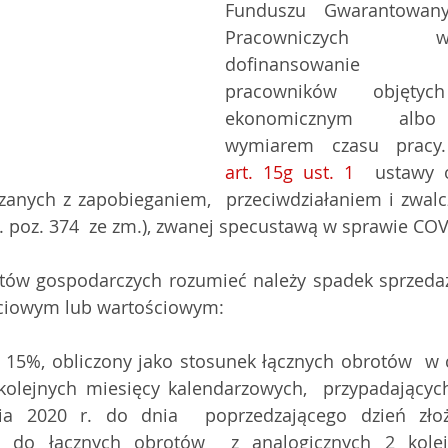
Funduszu Gwarantowany
Pracowniczych  ws
dofinansowanie wyn
pracowników objętych 
ekonomicznym albo
art. 15g ust. 1
  ustawy o
zanych z zapobieganiem,  przeciwdziałaniem i zwal
0 r. poz. 374  ze zm.), zwanej specustawą w sprawie CO
ościowym lub wartościowym:
o 15%, obliczony jako stosunek łącznych obrotów  w 
olejnych miesięcy kalendarzowych,  przypadających
ia 2020 r. do dnia  poprzedzającego dzień złoż
do łącznych obrotów  z analogicznych 2 kolejn