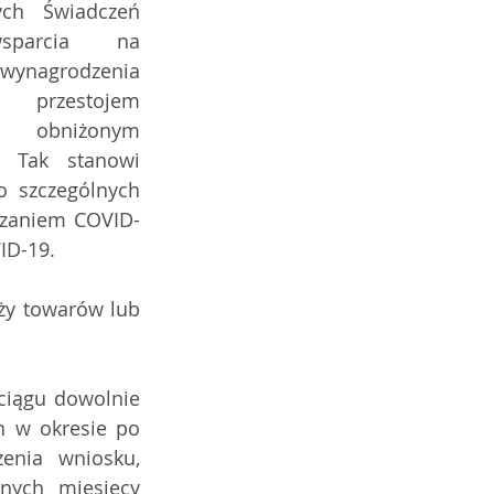
ch Świadczeń 
parcia na 
agrodzenia 
przestojem  
 obniżonym 
wymiarem czasu pracy. Tak stanowi 
 szczególnych 
czaniem COVID-
VID-19.
ciągu dowolnie 
 w okresie po 
enia wniosku, 
ych miesięcy 