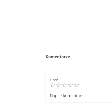
Komentarze
Chwalimy się!
Oceń
Napisz komentarz...