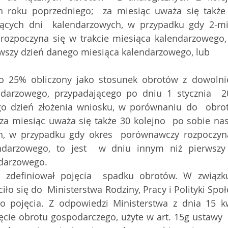
h roku poprzedniego;  za miesiąc uważa się także 
jących dni  kalendarzowych, w przypadku gdy 2-mie
ozpoczyna się w trakcie miesiąca kalendarzowego, 
rwszy dzień danego miesiąca kalendarzowego, lub
 o 25% obliczony jako stosunek obrotów z dowolni
ndarzowego, przypadającego po dniu 1 stycznia  20
go dzień złożenia wniosku, w porównaniu do  obrot
za miesiąc uważa się także 30 kolejno  po sobie nas
h, w przypadku gdy okres  porównawczy rozpoczyna 
ndarzowego, to jest  w dniu innym niż pierwszy
ndarzowego.
o się do  Ministerstwa Rodziny, Pracy i Polityki Społ
o pojęcia. Z odpowiedzi Ministerstwa z dnia 15 kwi
Pojęcie obrotu gospodarczego, użyte w art. 15g ustawy 