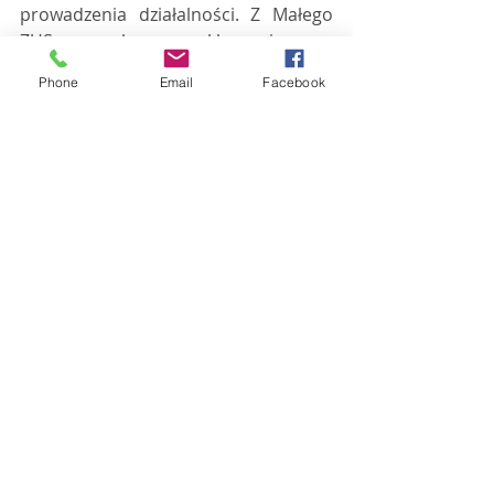
prowadzenia działalności. Z Małego 
ZUS-u plus wykluczeni są 
przedsiębiorcy, którzy w poprzednim 
Phone
Email
Facebook
roku rozliczali się w formie karty 
podatkowej i korzystali ze zwolnienia 
sprzedaży z podatku VAT.
Jak jest teraz
Od 1 stycznia 2019 r. obowiązuje tzw. 
Mały ZUS, który polega na naliczaniu 
składki na ubezpieczenia społeczne 
proporcjonalnie od przychodu. Mogą 
z niego korzystać przedsiębiorcy, 
których średniomiesięczny przychód 
w 2018 r. nie przekraczał 2,5-
krotności minimalnego 
wynagrodzenia, czyli 63 tys. zł rocznie. 
Do tej pory chęć skorzystania z nowej 