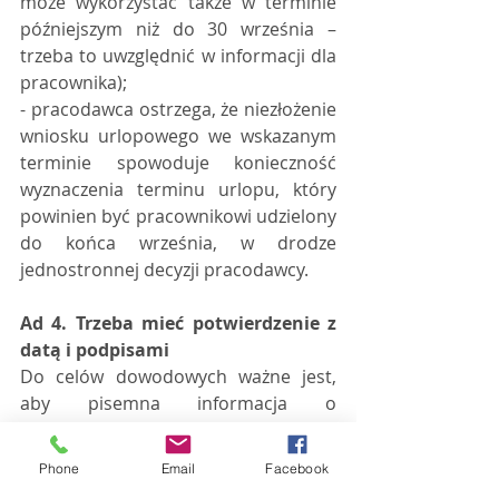
może wykorzystać także w terminie 
późniejszym niż do 30 września – 
trzeba to uwzględnić w informacji dla 
pracownika);
- pracodawca ostrzega, że niezłożenie 
wniosku urlopowego we wskazanym 
terminie spowoduje konieczność 
wyznaczenia terminu urlopu, który 
powinien być pracownikowi udzielony 
do końca września, w drodze 
jednostronnej decyzji pracodawcy. 
Ad 4. Trzeba mieć potwierdzenie z 
datą i podpisami
Do celów dowodowych ważne jest, 
aby pisemna informacja o 
konieczności wykorzystania zaległego 
urlopu wypoczynkowego była 
Phone
Email
Facebook
podpisana przez pracodawcę lub 