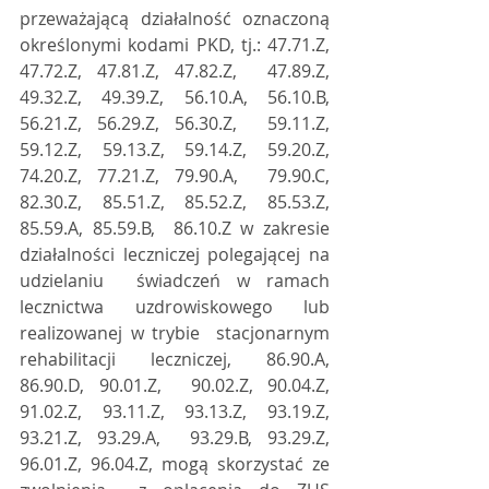
przeważającą działalność oznaczoną  
określonymi kodami PKD, tj.: 47.71.Z, 
47.72.Z, 47.81.Z, 47.82.Z,  47.89.Z, 
49.32.Z, 49.39.Z, 56.10.A, 56.10.B, 
56.21.Z, 56.29.Z, 56.30.Z,  59.11.Z, 
59.12.Z, 59.13.Z, 59.14.Z, 59.20.Z, 
74.20.Z, 77.21.Z, 79.90.A,  79.90.C, 
82.30.Z, 85.51.Z, 85.52.Z, 85.53.Z, 
85.59.A, 85.59.B,  86.10.Z w zakresie 
działalności leczniczej polegającej na 
udzielaniu  świadczeń w ramach 
lecznictwa uzdrowiskowego lub 
realizowanej w trybie  stacjonarnym 
rehabilitacji leczniczej, 86.90.A, 
86.90.D, 90.01.Z,  90.02.Z, 90.04.Z, 
91.02.Z, 93.11.Z, 93.13.Z, 93.19.Z, 
93.21.Z, 93.29.A,  93.29.B, 93.29.Z, 
96.01.Z, 96.04.Z, mogą skorzystać ze 