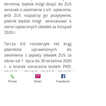
terminie, będzie mógł złożyć do ZUS 
wniosek o zwolnienie z ich  opłacenia. 
Jeśli ZUS rozpatrzy go pozytywnie, 
płatnik będzie mógł  wnioskować o 
zwrot zapłaconych składek za listopad 
2020 r.
Tarcza 6.0 rozszerzyła też krąg  
płatników uprawnionych do 
zwolnienia z zapłaty składek ZUS za 
okres od 1  lipca do 30 września 2020 
r. o branże oznaczone kodem PKD: 
59.11.Z,  59.12.Z, 59.13.Z, 59.14.Z, 
59.20.Z, 71.11.Z, 79.12.Z, 90.03.Z, 
Phone
Email
Facebook
90.04.Z,  93.11.Z, 85.51.Z, 85.52.Z, 
85.59, 85.60.Z oraz płatników 
świadczących  usługi na rzecz 
muzeów w rozumieniu ustawy o 