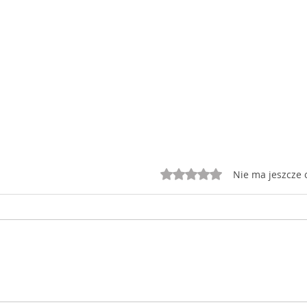
Oceniono na 0 z 5 gwiazd
Nie ma jeszcze 
Spółki-widma nadal w
Świ
KRS, ale wkrótce się to
okr