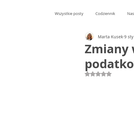
Wszystkie posty
Codziennik
Nas
Marta Kusek
9 st
Zmiany w
podatk
Oceniono na NaN 