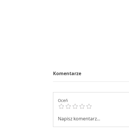
Komentarze
Chwalimy się!
Oceń
Napisz komentarz...