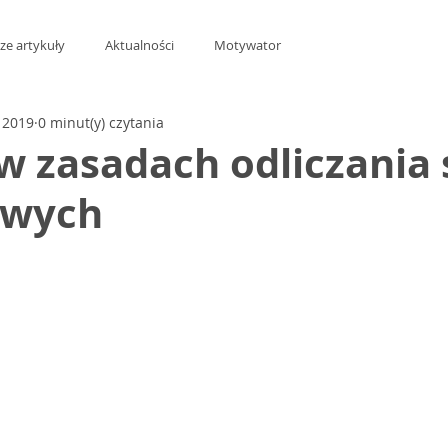
ze artykuły
Aktualności
Motywator
y 2019
0 minut(y) czytania
 zasadach odliczania 
owych
z 5 gwiazdek.