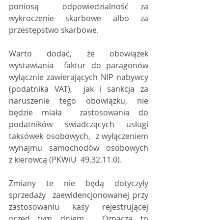
poniosą  odpowiedzialność za 
wykroczenie skarbowe albo za 
przestępstwo skarbowe.
Warto dodać, że obowiązek 
wystawiania  faktur do paragonów 
wyłącznie zawierających NIP nabywcy 
(podatnika VAT),  jak i sankcja za 
naruszenie tego obowiązku, nie 
będzie miała  zastosowania do 
podatników świadczących usługi 
taksówek osobowych,  z wyłączeniem 
wynajmu samochodów osobowych 
z kierowcą (PKWiU  49.32.11.0).
Zmiany te nie będą dotyczyły 
sprzedaży  zaewidencjonowanej przy 
zastosowaniu kasy rejestrującej 
przed tym dniem.  Oznacza to 