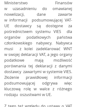
Ministerstwo Finansów  
w uzasadnieniu do omawianej 
nowelizacji, dane zawarte 
w informacji  podsumowującej VAT-
UE dostawcy są dostępne za 
pośrednictwem systemu VIES  dla 
organów podatkowych państwa 
członkowskiego nabywcy. Nabywca 
musi  z kolei zadeklarować WNT 
w swojej deklaracji VAT, a jego organy  
podatkowe mają możliwość 
porównania tej deklaracji z danymi 
dostawcy  zawartymi w systemie VIES. 
Złożenie prawidłowej informacji  
podsumowującej odgrywa więc 
kluczową rolę w walce z różnego 
rodzaju  oszustwami w UE. 
Z tego też względu do ustawy o VAT  