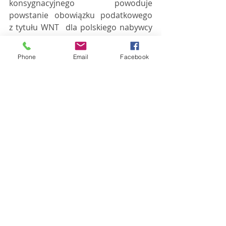
konsygnacyjnego powoduje 
powstanie obowiązku podatkowego 
z tytułu WNT  dla polskiego nabywcy 
(prowadzącego magazyn 
konsygnacyjny). Natomiast  
Phone
Email
Facebook
w procedurze magazynu typu call-off 
stock ma to być uregulowane  
odmiennie. Po upływie 12 miesięcy 
składowania towarów (w sytuacji 
braku  ich poboru) ma powstać 
obowiązek podatkowy dla podatnika 
unijnego (a nie  polskiego nabywcy) 
rozliczenia przemieszczenia własnych 
towarów jako  nietransakcyjnego 
WNT.
Kolejną różnicą pomiędzy tymi 
dwoma  procedurami jest także to, że 
towary przemieszczane do magazynu 