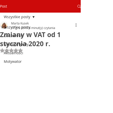
Post
Wszystkie posty
Marta Kusek
Wszystkie posty
17 gru 2019
4 minut(y) czytania
Zmiany w VAT od 1
Codziennik
stycznia 2020 r.
Nasze artykuły
Oceniono na NaN z 5 gwiazdek.
Aktualności
Motywator