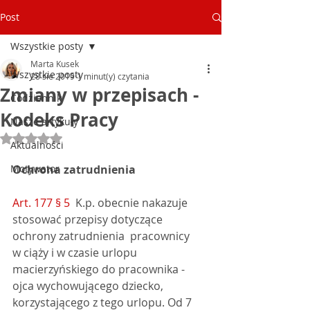
Post
Wszystkie posty
Marta Kusek
Wszystkie posty
28 sie 2019
1 minut(y) czytania
Zmiany w przepisach -
Codziennik
Kodeks Pracy
Nasze artykuły
Oceniono na NaN z 5 gwiazdek.
Aktualności
Motywator
Ochrona zatrudnienia
Art. 177 § 5
  K.p. obecnie nakazuje 
stosować przepisy dotyczące 
ochrony zatrudnienia  pracownicy 
w ciąży i w czasie urlopu 
macierzyńskiego do pracownika -  
ojca wychowującego dziecko, 
korzystającego z tego urlopu. Od 7 