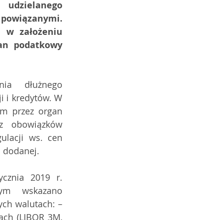
 udzielanego 
owiązanymi. 
w założeniu 
an podatkowy 
ia  dłużnego 
 i kredytów. W 
m przez organ 
z obowiązków 
ulacji ws. cen 
i dodanej.
nia 2019 r.  
rym  wskazano 
ch walutach: – 
ach (LIBOR 3M, 