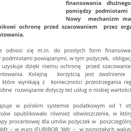
finansowania dłużnego
pomiędzy podmiotami p
Nowy  mechanizm ma 
nikowi ochronę przed szacowaniem  przez org
ntowania.
e odnosi się m.in. do prostych form finansowan
 podmiotami powiązanymi, w tym pożyczek,  obligacji
k uzyskuje dzięki niemu ochronę  przed szacowanie
ntowania. Kolejną  korzyścią jest zwolnienie 
które wynikają z  konieczności przestrzegania reg
bne  rozwiązanie dotyczy też usług o niskiej wartośc
zuje w polskim systemie podatkowym od 1 stycz
nsów opublikowało również obwieszczenie, w któ
opy procentowej dla umów pożyczek w  poszczególny
M); – w euro (EURIBOR 3M); –  w pozostałych walut