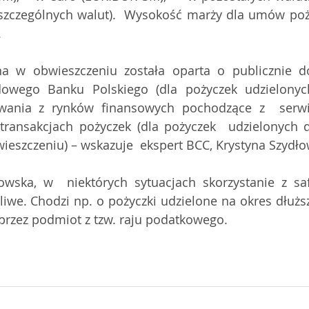
zczególnych walut).  Wysokość marży dla umów poży
.
a w obwieszczeniu została oparta o publicznie d
dowego Banku Polskiego (dla pożyczek udzielonyc
owania z rynków finansowych pochodzące z  serw
ransakcjach pożyczek (dla pożyczek  udzielonych d
ieszczeniu) – wskazuje  ekspert BCC, Krystyna Szydło
owska, w  niektórych sytuacjach skorzystanie z sa
iwe. Chodzi np. o pożyczki udzielone na okres dłuższy 
przez podmiot z tzw. raju podatkowego.