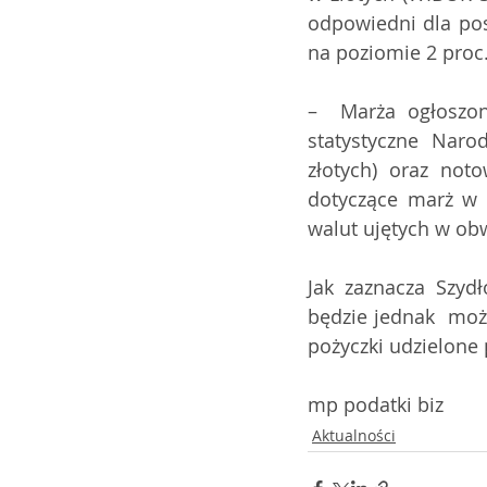
odpowiedni dla pos
na poziomie 2 proc
–  Marża ogłoszon
statystyczne Naro
złotych) oraz not
dotyczące marż w t
walut ujętych w obw
Jak zaznacza Szydł
będzie jednak  możl
pożyczki udzielone 
mp podatki biz
Aktualności