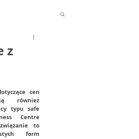
e z
otyczące cen 
ją  również 
cy typu safe 
ness  Centre 
wiązanie to 
tych form  