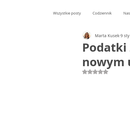
Wszystkie posty
Codziennik
Nas
Marta Kusek
9 st
Podatki 
nowym 
Oceniono na NaN 