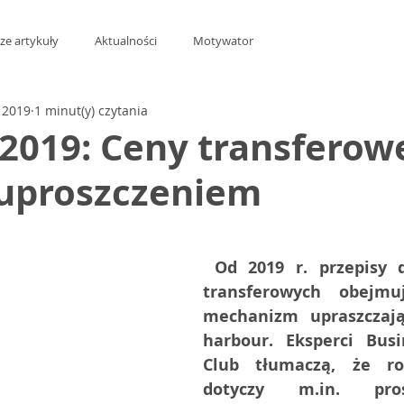
ze artykuły
Aktualności
Motywator
y 2019
1 minut(y) czytania
2019: Ceny transferow
uproszczeniem
z 5 gwiazdek.
Od 2019 r. przepisy d
transferowych obejmu
mechanizm upraszczają
harbour. Eksperci Busi
Club tłumaczą, że roz
dotyczy m.in. pros