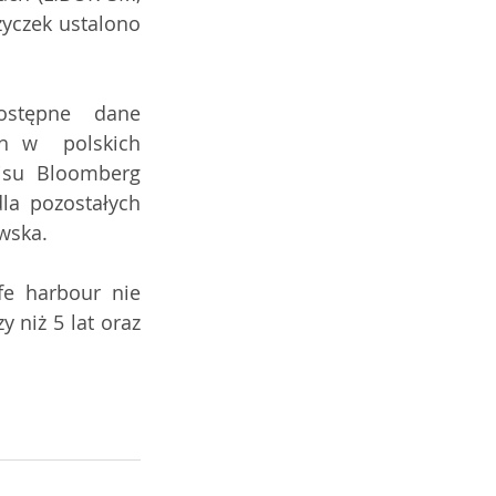
czek ustalono 
ostępne  dane 
h w  polskich 
isu Bloomberg 
la pozostałych 
wska.
fe harbour nie 
niż 5 lat oraz  