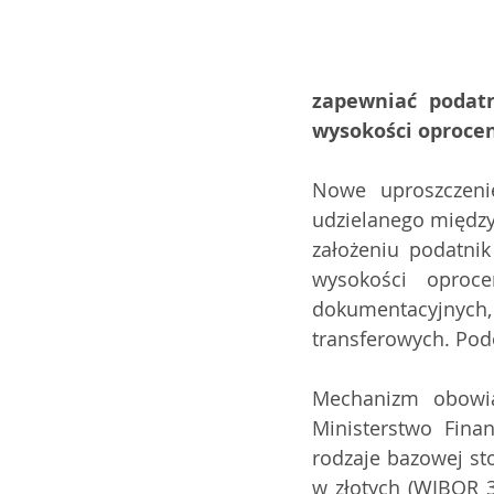
zapewniać podat
wysokości oproce
Nowe uproszczeni
udzielanego między
założeniu podatni
wysokości oproce
dokumentacyjnych, 
transferowych. Podo
Mechanizm obowią
Ministerstwo Fina
rodzaje bazowej st
w złotych (WIBOR 3