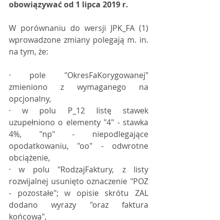
obowiązywać od 1 lipca 2019 r.
W porównaniu do wersji JPK_FA (1) 
wprowadzone zmiany polegają m. in. 
na tym, że:
· pole "OkresFaKorygowanej" 
zmieniono z wymaganego na 
opcjonalny,
· w polu P_12 listę stawek 
uzupełniono o elementy "4" - stawka 
4%, "np" - niepodlegające 
opodatkowaniu, "oo" - odwrotne 
obciążenie,
· w polu "RodzajFaktury, z listy 
rozwijalnej usunięto oznaczenie "POZ 
- pozostałe"; w opisie skrótu ZAL 
dodano wyrazy "oraz faktura 
końcowa",