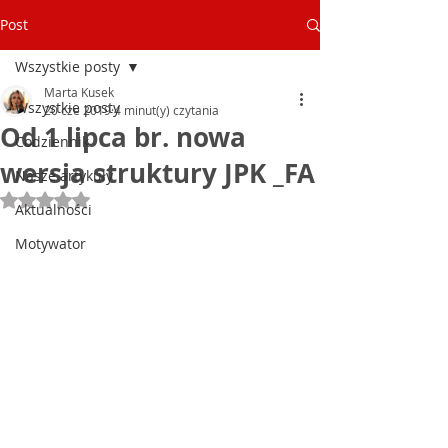
Post
Wszystkie posty
Marta Kusek
Wszystkie posty
20 cze 2019
4 minut(y) czytania
Od 1 lipca br. nowa
Codziennik
wersja struktury JPK _FA
Nasze artykuły
Oceniono na NaN z 5 gwiazdek.
Aktualności
Motywator