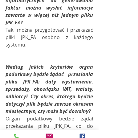
informatycznych do generowania 
faktur można wysłać informacje   
zawarte w więcej niż jednym pliku 
JPK_FA?
Tak, można przygotować i przekazać 
pliki JPK_FA osobno z każdego 
systemu.
Według jakich kryteriów organ 
podatkowy będzie żądać   przesłania 
pliku JPK_FA: daty wystawienia, 
sprzedaży, obowiązku VAT, waluty,   
odbiorcy? Czy okres, którego będzie 
dotyczył plik będzie zawsze okresem   
miesięcznym, czy może być dowolny?
Organ podatkowy będzie żądał 
przekazania pliku JPK_FA, co do 
zasady, wg zakresu kontroli oraz 