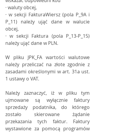
wskazać odpowiedni kod
· waluty obcej,
· w sekcji FakturaWiersz (pola P_9A i 
P_11) należy ująć dane w walucie 
obcej,
· w sekcji Faktura (pola P_13-P_15) 
należy ująć dane w PLN.
W pliku JPK_FA wartości walutowe 
należy przeliczać na złote zgodnie z 
zasadami określonymi w art. 31a ust. 
1 ustawy o VAT.
Należy zaznaczyć, iż w pliku tym 
ujmowane są wyłącznie faktury 
sprzedaży podatnika, do którego 
zostało skierowane żądanie 
przekazania tych faktur. Faktury 
wystawione za pomocą programów 