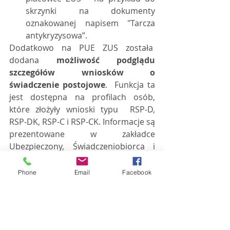
skrzynki na dokumenty 
oznakowanej napisem "Tarcza 
antykryzysowa”.
Dodatkowo na PUE ZUS została  
dodana 
możliwość podglądu 
szczegółów wniosków o 
świadczenie postojowe
.  Funkcja ta 
jest dostępna na profilach osób, 
które złożyły wnioski typu  RSP-D, 
RSP-DK, RSP-C i RSP-CK. Informacje są 
prezentowane w zakładce  
Ubezpieczony, Świadczeniobiorca i 
Płatnik w bocznym menu [Dokumenty 
i  Wiadomości] w formie dodatkowej 
Phone
Email
Facebook
zakładki „Tarcza antykryzysowa –  
wnioski”.