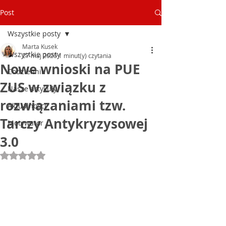
Post
Wszystkie posty
Marta Kusek
Wszystkie posty
27 maj 2020
1 minut(y) czytania
Nowe wnioski na PUE
Codziennik
ZUS w związku z
Nasze artykuły
rozwiązaniami tzw.
Aktualności
Tarczy Antykryzysowej
Motywator
3.0
Oceniono na NaN z 5 gwiazdek.