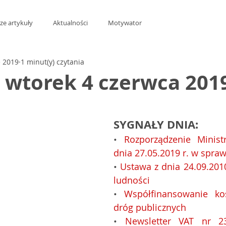
ze artykuły
Aktualności
Motywator
e 2019
1 minut(y) czytania
t wtorek 4 czerwca 2019
z 5 gwiazdek.
SYGNAŁY DNIA:
• 
Rozporządzenie Minist
dnia 27.05.2019 r. w spraw
• 
Ustawa z dnia 24.09.2010
ludności
• 
Współfinansowanie ko
dróg publicznych
• 
Newsletter VAT nr 23