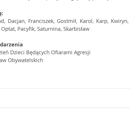
ą:
d, Dacjan, Franciszek, Gostmił, Karol, Karp, Kwiryn, 
 Optat, Pacyfik, Saturnina, Skarbisław
ydarzenia
eń Dzieci Będących Ofiarami Agresji 
raw Obywatelskich