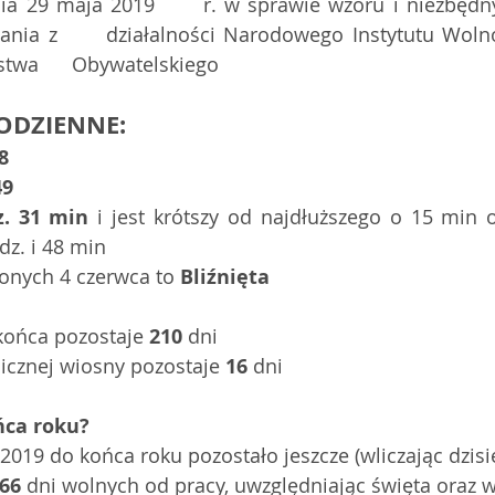
a 29 maja 2019      r. w sprawie wzoru i niezbędn
nia z      działalności Narodowego Instytutu Woln
twa      Obywatelskiego 
ODZIENNE:
8
49
z. 31 min
 i jest krótszy od najdłuższego o 15 min o
dz. i 48 min 
onych 4 czerwca to 
Bliźnięta
końca pozostaje 
210
 dni   
cznej wiosny pozostaje 
16
 dni  
ńca roku?
019 do końca roku pozostało jeszcze (wliczając dzisie
66
 dni wolnych od pracy, uwzględniając święta oraz 