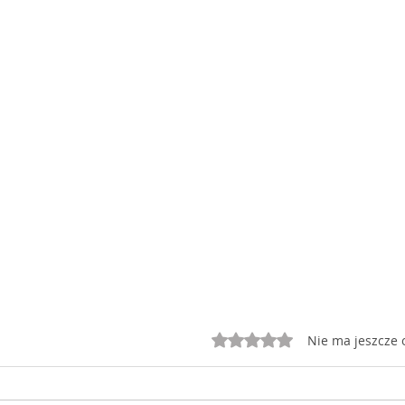
Oceniono na 0 z 5 gwiazd
Nie ma jeszcze 