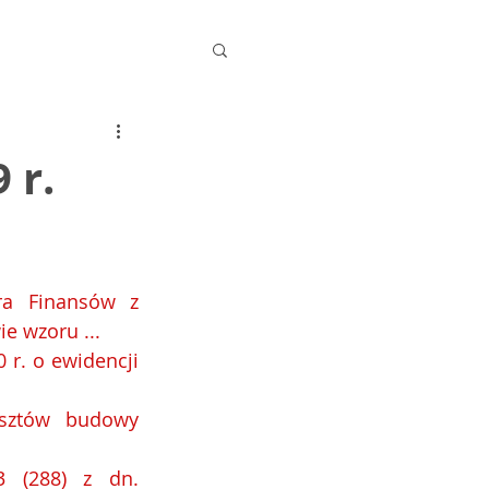
 r.
ra Finansów z 
ie wzoru ...
 r. o ewidencji 
sztów budowy 
 (288) z dn. 