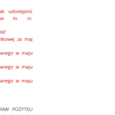
ak udostępnić 
owe m. in. 
VAT
tkowej za maj 
ranego w maju 
ranego w maju 
ranego w maju 
RAW POŻYTKU 