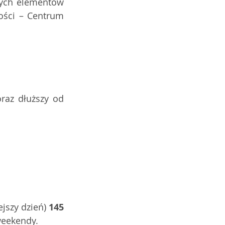
ych elementów 
ości – Centrum 
raz dłuższy od 
jszy dzień) 
145
weekendy. 