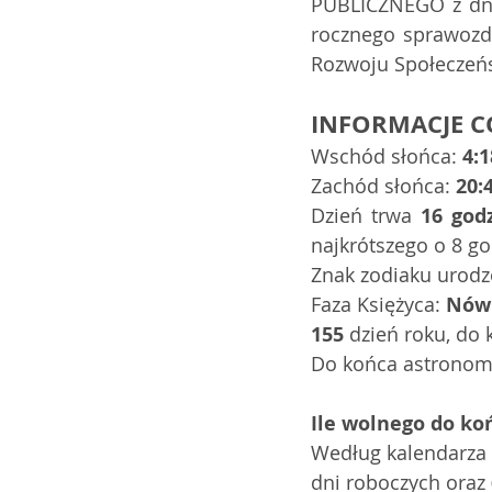
PUBLICZNEGO z dni
rocznego sprawozda
Rozwoju Społeczeńs
INFORMACJE C
Wschód słońca: 
4:1
Zachód słońca: 
20:
Dzień trwa 
16 god
najkrótszego o 8 go
Znak zodiaku urodz
Faza Księżyca: 
Nów
155
 dzień roku, do 
Do końca astronomi
Ile wolnego do ko
Według kalendarza 2
dni roboczych oraz 