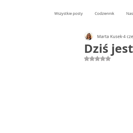
Wszystkie posty
Codziennik
Nas
Marta Kusek
4 cz
Dziś jes
Oceniono na NaN 