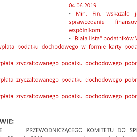
04.06.2019
• 
Min. Fin. wskazało j
sprawozdanie finans
wspólnikom
• 
"Biała lista" podatników 
wpłata podatku dochodowego w formie karty poda
wpłata zryczałtowanego podatku dochodowego pob
wpłata zryczałtowanego podatku dochodowego pob
wpłata zryczałtowanego podatku dochodowego pob
WIE:
IE      PRZEWODNICZĄCEGO KOMITETU DO SP