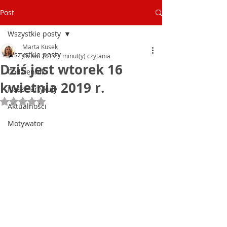
Post
Wszystkie posty
Marta Kusek
Wszystkie posty
16 kwi 2019
1 minut(y) czytania
Dziś jest wtorek 16
Codziennik
kwietnia 2019 r.
Nasze artykuły
Oceniono na NaN z 5 gwiazdek.
Aktualności
Motywator