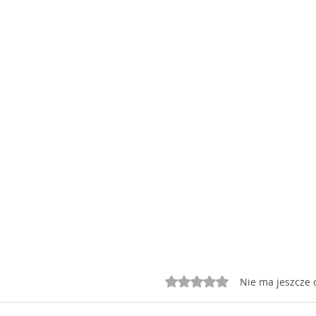
Oceniono na 0 z 5 gwiazd
Nie ma jeszcze 