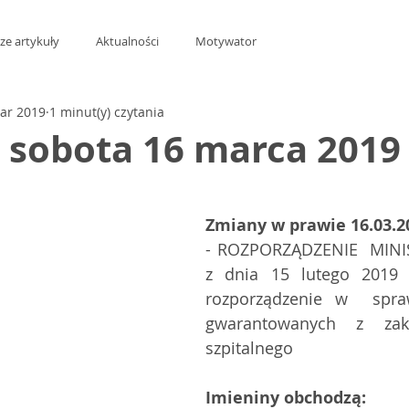
ze artykuły
Aktualności
Motywator
ar 2019
1 minut(y) czytania
t sobota 16 marca 2019 
z 5 gwiazdek.
Zmiany w prawie 16.03.2
- ROZPORZĄDZENIE  MINI
z dnia 15 lutego 2019 r
rozporządzenie w  spra
gwarantowanych z zakr
szpitalnego 
Imieniny obchodzą: