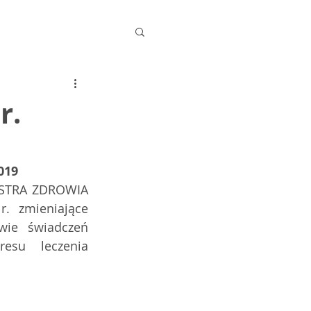
r.
019
STRA ZDROWIA 
. zmieniające 
wie świadczeń 
esu leczenia 