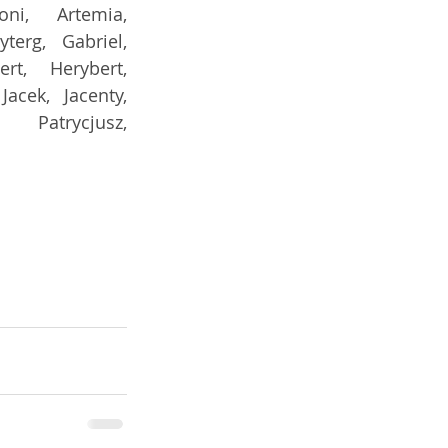
ni, Artemia, 
terg, Gabriel, 
t, Herybert,  
Jacek, Jacenty, 
,  Patrycjusz, 