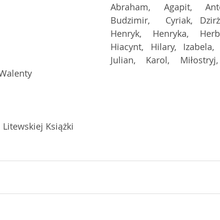
Abraham, Agapit, Anto
Budzimir,  Cyriak, Dzirży
Henryk, Henryka, Herber
Hiacynt, Hilary, Izabela, 
Julian, Karol, Miłostryj
 Walenty 
Litewskiej Książki  