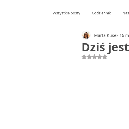
Wszystkie posty
Codziennik
Nas
Marta Kusek
16 m
Dziś jes
Oceniono na NaN 