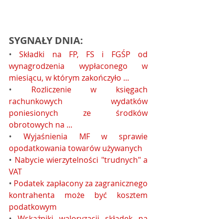
SYGNAŁY DNIA:
• 
Składki na FP, FS i FGŚP od 
wynagrodzenia wypłaconego w 
miesiącu, w którym zakończyło ...
• 
Rozliczenie w księgach 
rachunkowych wydatków 
poniesionych ze środków 
obrotowych na ...
• 
Wyjaśnienia MF w sprawie 
opodatkowania towarów używanych
• 
Nabycie wierzytelności "trudnych" a 
VAT
• 
Podatek zapłacony za zagranicznego 
kontrahenta może być kosztem 
podatkowym
• 
Wskaźniki waloryzacji składek na 