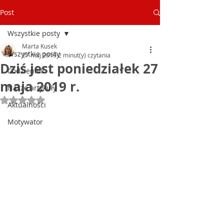
Post
Wszystkie posty
Marta Kusek
Wszystkie posty
27 maj 2019
2 minut(y) czytania
Dziś jest poniedziałek 27
Codziennik
maja 2019 r.
Nasze artykuły
Oceniono na NaN z 5 gwiazdek.
Aktualności
Motywator