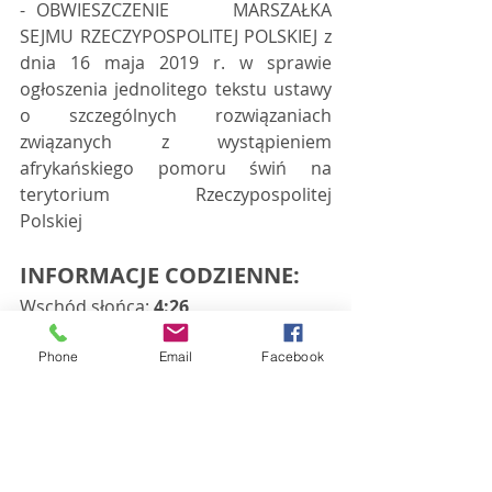
- OBWIESZCZENIE      MARSZAŁKA 
SEJMU RZECZYPOSPOLITEJ POLSKIEJ z 
dnia 16 maja 2019 r. w sprawie      
ogłoszenia jednolitego tekstu ustawy 
o szczególnych rozwiązaniach      
związanych z wystąpieniem 
afrykańskiego pomoru świń na 
terytorium      Rzeczypospolitej 
Polskiej  
INFORMACJE CODZIENNE:
Wschód słońca: 
4:26
Zachód słońca: 
20:40
Dzień trwa 
16 godz. 14 min
 i jest 
Phone
Email
Facebook
krótszy od najdłuższego o 32 min 
oraz dłuższy od najkrótszego o 8 
godz. i 32 min 
Znak zodiaku urodzonych 27 maja to 
Bliźnięta