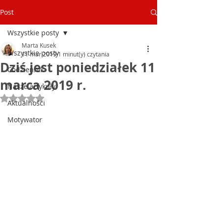
Post
Wszystkie posty
Marta Kusek
Wszystkie posty
11 mar 2019
1 minut(y) czytania
Dziś jest poniedziałek 11
Codziennik
marca 2019 r.
Nasze artykuły
Oceniono na NaN z 5 gwiazdek.
Aktualności
Motywator