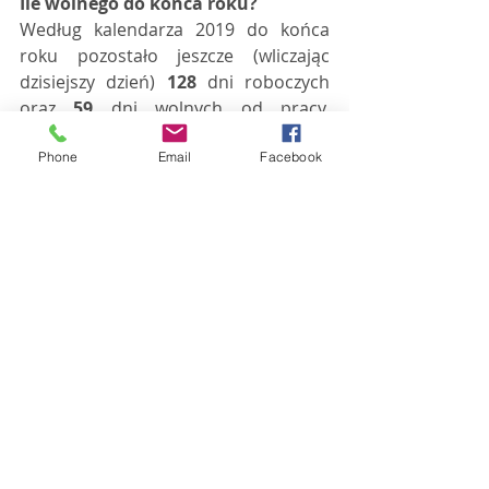
Ile wolnego do końca roku?
Według kalendarza 2019 do końca 
roku pozostało jeszcze (wliczając 
dzisiejszy dzień) 
128
 dni roboczych 
oraz 
59
 dni wolnych od pracy, 
uwzględniając święta oraz weekendy. 
Phone
Email
Facebook
Imieniny obchodzą
Adrian, Argymir, Ekhard, Heraklides, 
Heron, Ireneusz, Józef, Leon, Leona, 
Lubomir, Miłosz, Olga, Paweł, 
Plutarch, Seren, Serena, Wincencja, 
Wincenta, Wincentyna, Zbrosław
Święta i ważne wydarzenia
Dzień Pamięci Poznańskiego Czerwca 
1956
Codziennik