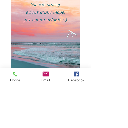
Phone
Email
Facebook
nic nie muszę
Cena
0,00 zł
bez PTU
Dodaj do koszyka