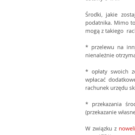
Środki, jakie zos
podatnika. Mimo to
mogą z takiego  ra
* przelewu na inn
nienależnie otrzyma
* opłaty swoich z
wpłacać dodatkowe
rachunek urzędu s
* przekazania śr
(przekazanie własne
W związku z 
nowel