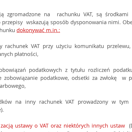
tają zgromadzone na  rachunku VAT, są środkami 
 przepisy  wskazują sposób dysponowania nimi. Obe
chunku 
dokonywać m.in.:
y rachunek VAT przy użyciu komunikatu przelewu,
nych płatności,
obowiązań podatkowych z tytułu rozliczeń podatk
 zobowiązanie podatkowe, odsetki za zwłokę  w p
karbowego,
odków na inny rachunek VAT prowadzony w tym
). 
izacją ustawy o VAT oraz niektórych innych ustaw
  (