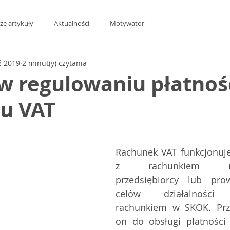
ze artykuły
Aktualności
Motywator
ź 2019
2 minut(y) czytania
w regulowaniu płatnośc
u VAT
z 5 gwiazdek.
Rachunek VAT funkcjonuje
z rachunkiem rozli
przedsiębiorcy lub pro
celów działalności go
rachunkiem w SKOK. Prze
on do obsługi płatności 