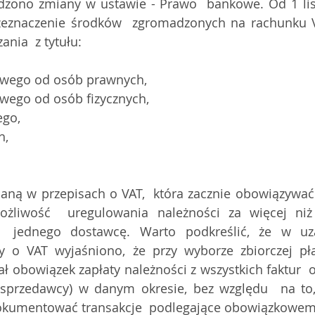
zono zmiany w ustawie - Prawo  bankowe. Od 1 list
zeznaczenie środków  zgromadzonych na rachunku 
ania  z tytułu:
wego od osób prawnych,
wego od osób fizycznych,
ego,
h,
ną w przepisach o VAT,  która zacznie obowiązywać 
ożliwość  uregulowania należności za więcej niż 
  jednego dostawcę. Warto podkreślić, że w uza
y o VAT wyjaśniono, że przy wyborze zbiorczej pła
ł obowiązek zapłaty należności z wszystkich faktur  
przedawcy) w danym okresie, bez względu  na to, c
 dokumentować transakcje  podlegające obowiązkowe