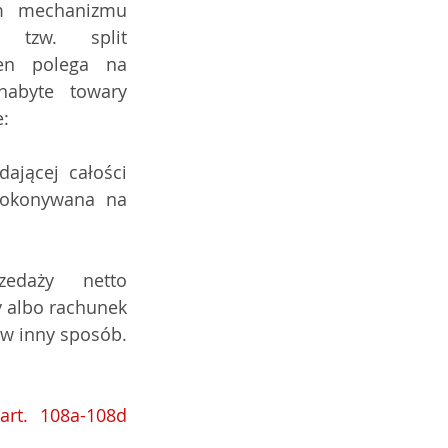
m mechanizmu 
 tzw. split  
n polega na 
nabyte  towary 
: 
ającej całości 
dokonywana na 
zedaży  netto 
 albo rachunek 
SKOK, dla których jest prowadzony rachunek VAT,  albo będzie rozliczana w inny sposób. 
art. 108a-108d