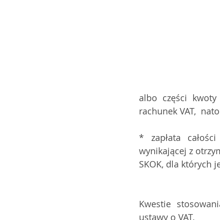
albo części kwoty
rachunek VAT,  nat
* zapłata całości
wynikającej z otrz
Kwestie stosowan
ustawy o VAT.