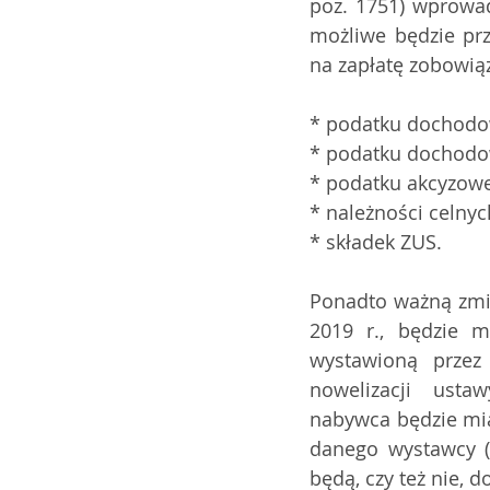
poz. 1751) wprowad
możliwe będzie pr
na zapłatę zobowiąz
* podatku dochodo
* podatku dochodo
* podatku akcyzow
* należności celnyc
* składek ZUS. 
Ponadto ważną zmia
2019 r., będzie m
wystawioną przez
nowelizacji  ustaw
nabywca będzie mia
danego wystawcy (s
będą, czy też nie,