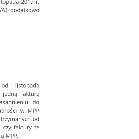
opada 2019 r. 
VAT dodatkowo 
od 1 listopada 
jedną fakturę 
sadnieniu do 
tności w MPP  
otrzymanych od 
zy faktury te 
mu MPP.