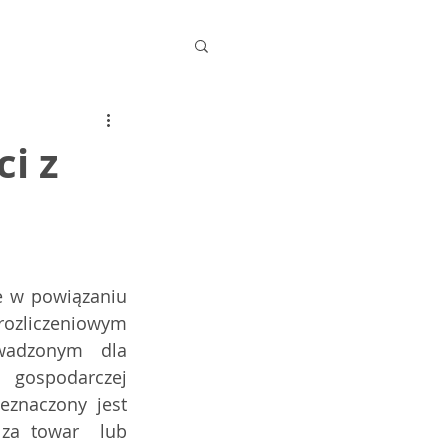
i z
 w powiązaniu 
czeniowym  
wadzonym dla 
spodarczej  
znaczony jest 
za towar  lub 