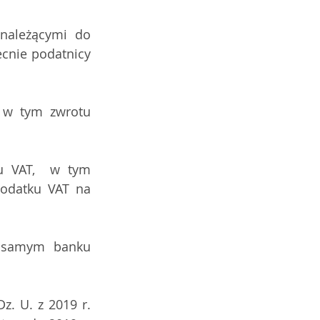
należącymi do 
cnie podatnicy 
 w tym zwrotu 
u VAT,  w tym 
odatku VAT na 
 samym banku 
Dz. U. z 2019 r. 