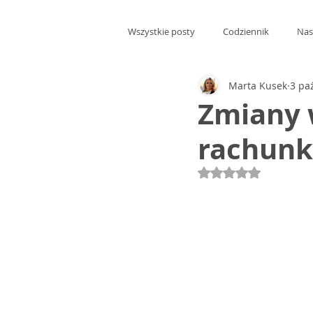
Wszystkie posty
Codziennik
Nas
Marta Kusek
3 pa
Zmiany 
rachunk
Oceniono na NaN 