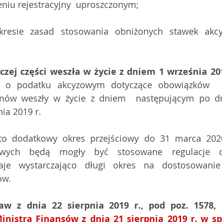
eniu rejestracyjny  uproszczonym;
kresie zasad stosowania obniżonych stawek akcy
zej części weszła w życie z dniem 1 września 201
 o podatku akcyzowym dotyczące obowiązków  rej
anów weszły w życie z dniem  następującym po dni
nia 2019 r.
to dodatkowy okres przejściowy do 31 marca 2020 
wych będą mogły być stosowane regulacje dot
aje wystarczająco długi okres na dostosowanie 
ów.
inistra Finansów z dnia 21 sierpnia 2019 r. w sp