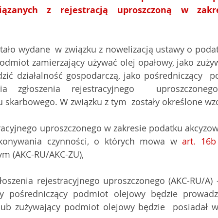
zanych z rejestracją uproszczoną w zakres
tało wydane  w związku z nowelizacją ustawy o poda
podmiot zamierzający używać olej opałowy, jako zużyw
zić działalność gospodarczą, jako pośredniczący  p
ia zgłoszenia rejestracyjnego  uproszczoneg
u skarbowego. W związku z tym  zostały określone wz
tracyjnego uproszczonego w zakresie podatku akcyzowe
ykonywania czynności, o których mowa w 
art. 16b
ym (AKC-RU/AKC-ZU),
głoszenia rejestracyjnego uproszczonego (AKC-RU/A) -
 pośredniczący podmiot olejowy będzie prowadził
lub zużywający podmiot olejowy będzie  posiadał wi