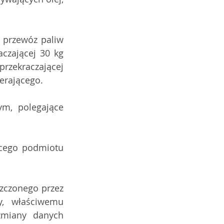
przewóz paliw 
zającej 30 kg 
rzekraczającej 
erającego.
m, polegające 
ącego podmiotu 
zczonego przez 
, właściwemu 
zmiany danych 