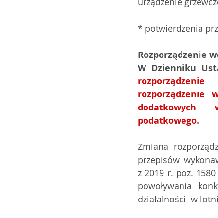
urządzenie grzewcze
* potwierdzenia prz
Rozporządzenie wes
rozporządzenie  
rozporządzenie  
dodatkowych  w
podatkowego
.
Zmiana  rozporządz
przepisów wykonawc
z 2019 r. poz. 158
powoływania konkr
działalności  w lot