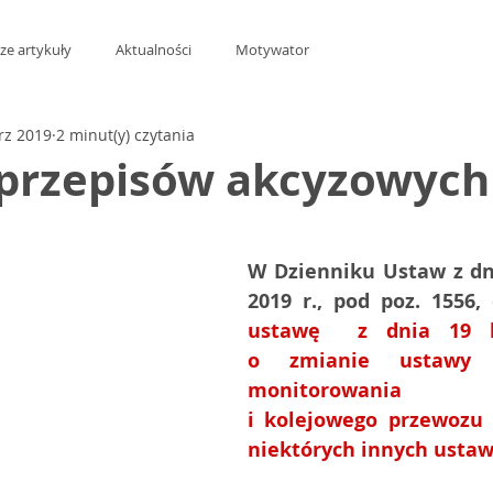
ze artykuły
Aktualności
Motywator
rz 2019
2 minut(y) czytania
przepisów akcyzowych
z 5 gwiazdek.
W Dzienniku Ustaw z dni
ustawę  z dnia 19 li
o zmianie ustawy 
monitorowania  
i kolejowego przewozu 
niektórych innych ustaw