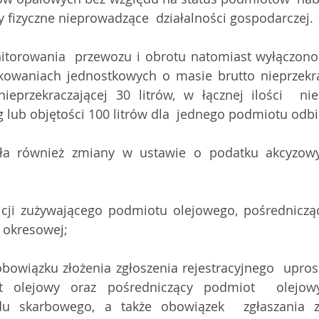
 fizyczne nieprowadzące  działalności gospodarczej.
torowania  przewozu i obrotu natomiast wyłączono 
owaniach jednostkowych o masie brutto nieprzekrac
ieprzekraczającej 30 litrów, w łącznej ilości  niep
 lub objętości 100 litrów dla  jednego podmiotu odbi
ła również zmiany w ustawie o podatku akcyzowy
nicji zużywającego podmiotu olejowego, pośrednicz
 okresowej;
bowiązku złożenia zgłoszenia rejestracyjnego  upros
t olejowy oraz pośredniczący podmiot  olejowy
ędu skarbowego, a także obowiązek  zgłaszania 