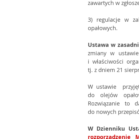
zawartych w zgłosz
3) regulacje w za
opałowych.
Ustawa w zasadnic
zmiany w ustawie
i właściwości org
tj. z dniem 21 sierp
W ustawie  przyję
do olejów opało
Rozwiązanie to d
do nowych przepis
rozporządzenie  M