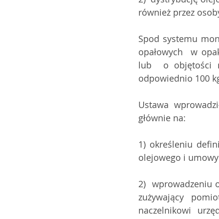
również przez osoby
Spod systemu moni
opałowych  w opak
lub  o objętości n
odpowiednio 100 kg
Ustawa wprowadzi
głównie na:
1) określeniu defi
olejowego i umowy
2)  wprowadzeniu o
zużywający pomio
naczelnikowi urz