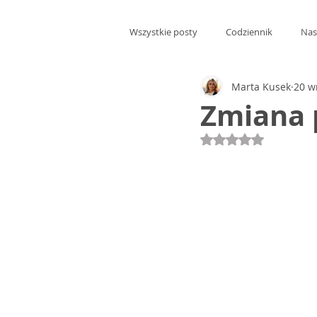
Wszystkie posty
Codziennik
Nas
Marta Kusek
20 w
Zmiana 
Oceniono na NaN 