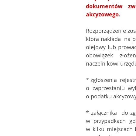
dokumentów zwią
akcyzowego
.
Rozporządzenie zos
która nakłada  na 
olejowy lub prowad
obowiązek złożen
naczelnikowi urzęd
* zgłoszenia  rejes
o zaprzestaniu w
o podatku akcyzow
* załącznika  do z
w przypadkach gdy
w kilku miejscach 