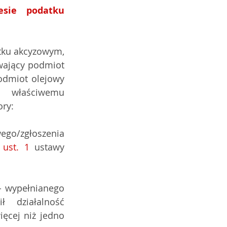
ie podatku  
tku akcyzowym, 
ający podmiot  
odmiot olejowy 
o właściwemu 
ory:
go/zgłoszenia  
 ust. 1
 ustawy 
 wypełnianego  
  działalność 
ęcej niż jedno 