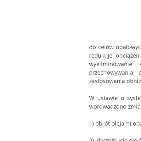
do celów opałowych
redukuje obciążen
wyeliminowanie
przechowywania p
zastosowania obniż
W ustawie o syst
wprowadzono zmian
1) obrót olejami o
2)  dystrybucję ol