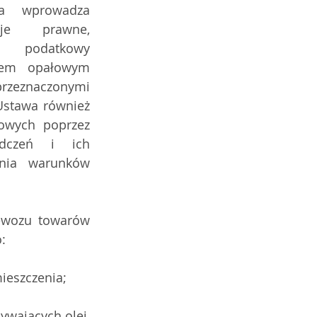
a wprowadza 
je prawne, 
  podatkowy 
jem opałowym 
zeznaczonymi 
stawa również 
owych poprzez 
dczeń i ich 
nia warunków 
ewozu towarów 
:
ieszczenia;
wających olej, 