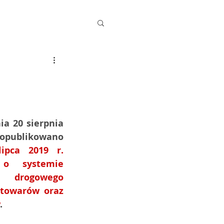
a 20 sierpnia 
2019 r., pod poz. 1556, opublikowano 
pca 2019 r. 
o systemie 
drogowego 
towarów oraz 
.