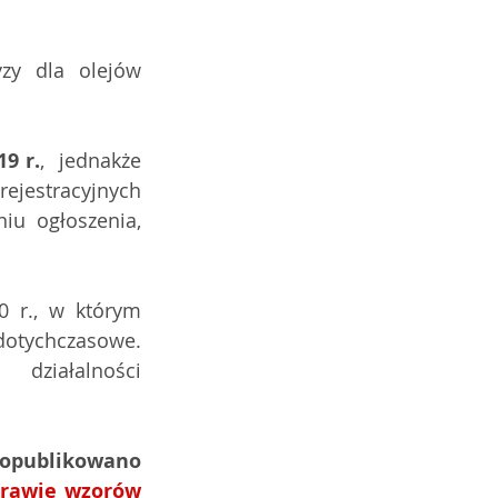
zy dla olejów 
9 r.
,  jednakże 
estracyjnych 
u ogłoszenia, 
r., w którym  
ychczasowe.  
 działalności 
W Dzienniku Ustaw z dnia 22 sierpnia 2019 r., pod poz. 1578, opublikowano 
rawie wzorów  