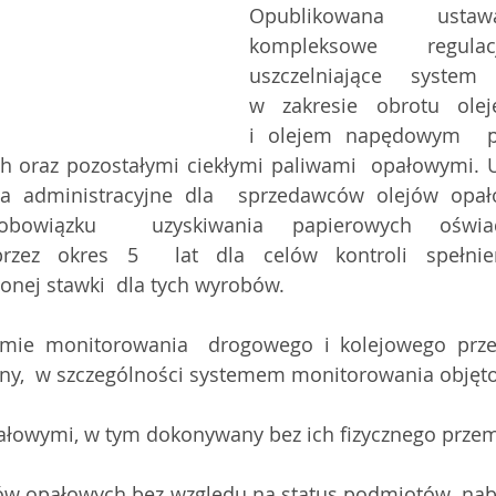
Opublikowana  ustaw
kompleksowe regulac
uszczelniające system
w zakresie obrotu ole
i olejem napędowym  pr
 oraz pozostałymi ciekłymi paliwami  opałowymi. U
ia administracyjne dla  sprzedawców olejów opał
 obowiązku  uzyskiwania papierowych oświa
rzez okres 5  lat dla celów kontroli spełnie
onej stawki  dla tych wyrobów.
emie monitorowania  drogowego i kolejowego prz
y,  w szczególności systemem monitorowania objęto
pałowymi, w tym dokonywany bez ich fizycznego przem
ejów opałowych bez względu na status podmiotów  naby