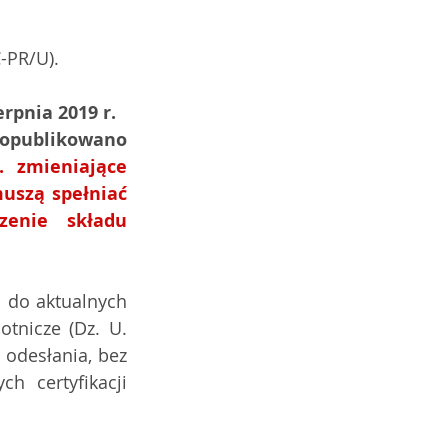
-PR/U).
rpnia 2019 r.
W Dzienniku Ustaw z dnia 26 sierpnia 2019 r., pod poz. 1616, opublikowano 
 zmieniające 
uszą spełniać 
enie składu 
 do aktualnych 
tnicze (Dz. U. 
odesłania, bez 
 certyfikacji 