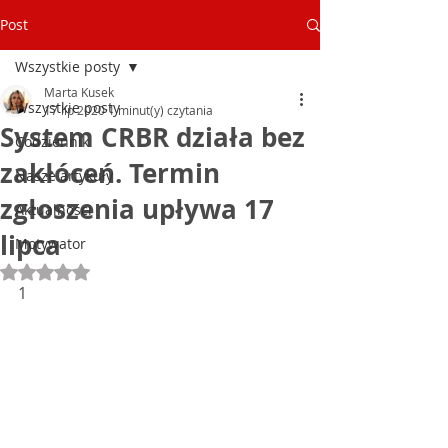
Post
Wszystkie posty
Marta Kusek
Wszystkie posty
17 lip 2020
1 minut(y) czytania
System CRBR działa bez
Codziennik
zakłóceń. Termin
Nasze artykuły
zgłoszenia upływa 17
Aktualności
lipca
Motywator
Oceniono na NaN z 5 gwiazdek.
1