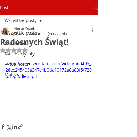
Post
Wszystkie posty
Marta Kusek
Wszystkie posty
22 gru 2024
0 minut(y) czytania
Radosnych Świąt!
Codziennik
Oceniono na NaN z 5 gwiazdek.
Nasze artykuły
https://video.wixstatic.com/video/b60495_
Aktualności
28ec245403a347c4b0da10172a8a83f5/720
Motywator
p/mp4/file.mp4