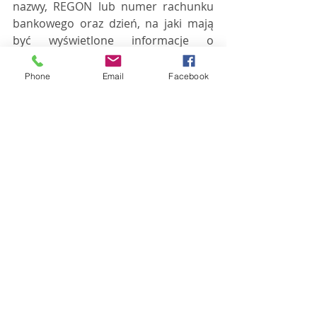
nazwy, REGON lub numer rachunku 
bankowego oraz dzień, na jaki mają 
być wyświetlone informacje o 
podmiocie i uzyska:
Phone
Email
Facebook
* cały zakres danych z wykazu o 
podmiotach, o które pyta podatnik,
* unikalny identyfikator - klucz 
elektroniczny, który jest 
potwierdzeniem wykonania       
zapytania (o jaki identyfikator 
podmiotu pytano, datę na jaki dzień 
została udzielona odpowiedź i datę 
zapytania). 
2) Metodę uproszczoną "check", która 
poprzez API skrócone będzie łączyła 
podatnika z wykazem po 
wprowadzeniu parametrów 