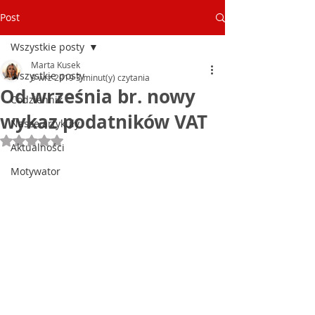
Post
Wszystkie posty
Marta Kusek
Wszystkie posty
9 wrz 2019
3 minut(y) czytania
Od września br. nowy
Codziennik
wykaz podatników VAT
Nasze artykuły
Oceniono na NaN z 5 gwiazdek.
Aktualności
Motywator