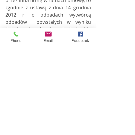
przez inną firmę w ramach umowy, to  
zgodnie z ustawą z dnia 14 grudnia 
2012 r. o odpadach wytwórcą 
odpadów  powstałych w wyniku 
świadczenia danej usługi będzie 
podmiot, który  świadczy tę usługę 
Phone
Email
Facebook
(chyba że umowa stanowi inaczej). A 
więc to firma  świadcząca usługę 
konserwacji i naprawy oświetlenia 
będzie zobowiązana  do wpisu do 
Rejestru-BDO.
Dlatego warto zadbać o odpowiednie  
zapisy w umowie, dzięki którym 
można zastrzec, że to właśnie firma  
świadcząca usługę odpowiada za 
odpady. W takim przypadku firma  
prowadząca działalność biurową nie 
musi się rejestrować w Rejestrze-BDO  