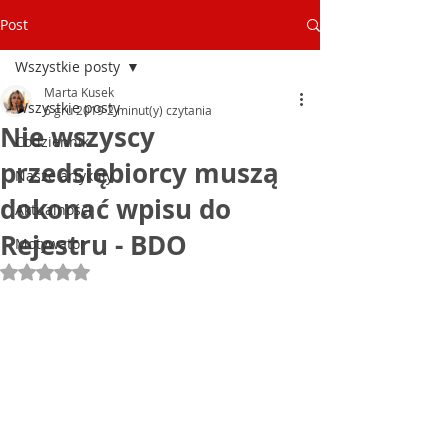
Post
Wszystkie posty
Marta Kusek
Wszystkie posty
6 gru 2019
2 minut(y) czytania
Nie wszyscy
Codziennik
przedsiębiorcy muszą
Nasze artykuły
dokonać wpisu do
Aktualności
Rejestru - BDO
Motywator
Oceniono na NaN z 5 gwiazdek.