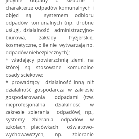
jedynie odpady o składzie i 
charakterze odpadów komunalnych i 
objęci są  systemem odbioru 
odpadów komunalnych (np. drobne 
usługi, działalność  administracyjno-
biurowa, zakłady fryzjerskie, 
kosmetyczne, o ile nie  wytwarzają np. 
odpadów niebezpiecznych);
* władający powierzchnią ziemi, na 
której są stosowane komunalne 
osady ściekowe;
* prowadzący  działalność inną niż 
działalność gospodarcza w zakresie 
gospodarowania  odpadami (tzw. 
nieprofesjonalna działalność w 
zakresie zbierania  odpadów), np., 
systemy zbierania odpadów w 
szkołach, placówkach  oświatowo-
wychowawczych, np. zbieranie 