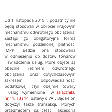
Od 1  listopada 2019 r. podatnicy nie 
będą stosowali w obrocie krajowym  
mechanizmu odwrotnego obciążenia. 
Zastąpi go obligatoryjna forma  
mechanizmu podzielonej płatności 
(MPP). Będzie ona stosowana  
w odniesieniu do dostaw towarów 
i świadczenia usług, które objęte są  
obecnie reżimem odwrotnego 
obciążenia oraz dotychczasowym 
zakresem  odpowiedzialności 
podatkowej, czyli obejmie towary 
i usługi wymienione  w 
załączniku 
nr 11
, 
13 i 14
  ustawy o VAT. Będzie on 
dotyczył także transakcji, których 
przedmiotem  są: części i akcesoria 