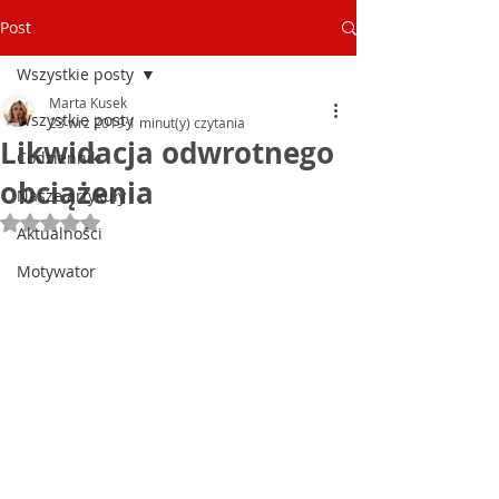
Post
Wszystkie posty
Marta Kusek
Wszystkie posty
23 wrz 2019
1 minut(y) czytania
Likwidacja odwrotnego
Codziennik
obciążenia
Nasze artykuły
Oceniono na NaN z 5 gwiazdek.
Aktualności
Motywator