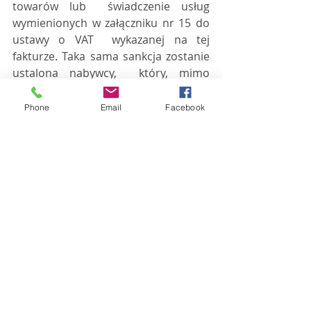
towarów lub  świadczenie usług 
wymienionych w załączniku nr 15 do 
ustawy o VAT  wykazanej na tej 
fakturze. Taka sama sankcja zostanie 
ustalona nabywcy,  który, mimo 
ciążącego na nim obowiązku 
uregulowania kwoty VAT wykazanej  
Phone
Email
Facebook
na fakturze w MPP, ureguluje tę kwotę 
w inny sposób.
Nasze artykuły
Aktualności
Ostatnie posty
Zobacz wszystkie