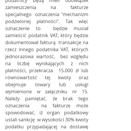
podatnicy będą mieli obowiązek 
zamieszczenia na fakturze 
specjalnego  oznaczenia "mechanizm 
podzielonej płatności". Tak więc 
oznaczenie to  będzie musiał 
zamieścić podatnik VAT, który będzie 
dokumentował fakturą  transakcje na 
rzecz innego podatnika VAT, których 
jednorazowa wartość,  bez względu 
na liczbę wynikających z nich 
płatności, przekracza  15.000 zł lub 
równowartość tej kwoty oraz 
obejmuje towary lub usługi  
wymienione w załączniku nr 15. 
Należy pamiętać, że brak tego 
oznaczenia  na fakturze może 
spowodować, iż organ podatkowy 
ustali sankcję  w wysokości 30% kwoty 
podatku przypadającej na dostawę 