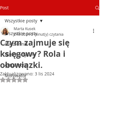
Post
Wszystkie posty
Marta Kusek
Wszystkie posty
2 lis 2024
2 minut(y) czytania
Czym zajmuje się
Codziennik
księgowy? Rola i
Nasze artykuły
obowiązki.
Aktualności
Zaktualizowano:
3 lis 2024
Motywator
Oceniono na NaN z 5 gwiazdek.