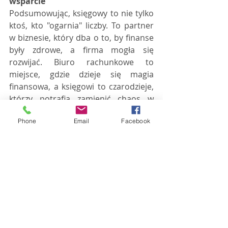
wsparcie
Podsumowując, księgowy to nie tylko 
ktoś, kto "ogarnia" liczby. To partner 
w biznesie, który dba o to, by finanse 
były zdrowe, a firma mogła się 
rozwijać. Biuro rachunkowe to 
miejsce, gdzie dzieje się magia 
finansowa, a księgowi to czarodzieje, 
którzy potrafią zamienić chaos w 
porządek i zapewnić firmie stabilność.
Phone
Email
Facebook
Pamiętaj, że księgowy to nie tylko 
liczby - to prawdziwy bohater w 
świecie biznesu!
Podziel się z nami w komentarzach 
swoimi przemyśleniami na temat:
Jakie wyzwania finansowe 
napotkała twoja firma i jak 