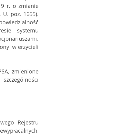
9 r. o zmianie 
U. poz. 1655). 
owiedzialność  
esie  systemu 
cjonariuszami. 
y wierzycieli 
SA, zmienione 
szczególności 
wego Rejestru 
wypłacalnych, 