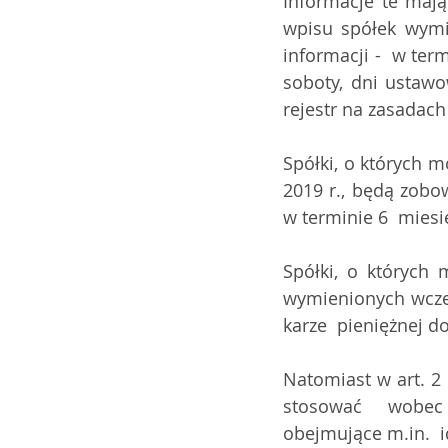
Informacje te mają
wpisu spółek wymi
informacji -  w ter
soboty, dni ustawo
rejestr na zasadach
Spółki, o których 
2019 r., będą zobo
w terminie 6  miesi
Spółki, o których 
wymienionych wcześ
karze  pieniężnej do
Natomiast w art. 2 
stosować wobec
obejmujące m.in.  id