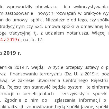
e wprowadziły obowiązku  ich wykorzystywania. 
ym zastosowanie  nowych rozwiązań w praktyce wy
 do umowy  spółki. Niezależnie od tego, czy spółka 
 tradycyjnym czy S24, umowa spółki w omawianej kwe
gą tradycyjną, tj. z udziałem notariusza. Więcej 
4 z 2019 r.
, na str. 17.
 2019 r.
rnika 2019 r. wejdą  w życie przepisy ustawy o pr
raz  finansowaniu terroryzmu (Dz. U. z 2019 r. poz.
awą, w zakresie utworzenia Centralnego Rejestru B
R). Rejestr ten stanowić będzie system  teleinforma
ormacji o beneficjentach  rzeczywistych spółek
. Zgodnie z nim do  zgłaszania informacji o be
h aktualizacji  zobowiązane będą spółki jawne, spółk