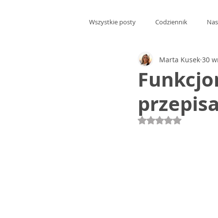
Wszystkie posty
Codziennik
Nas
Marta Kusek
30 w
Funkcjo
przepis
Oceniono na NaN 