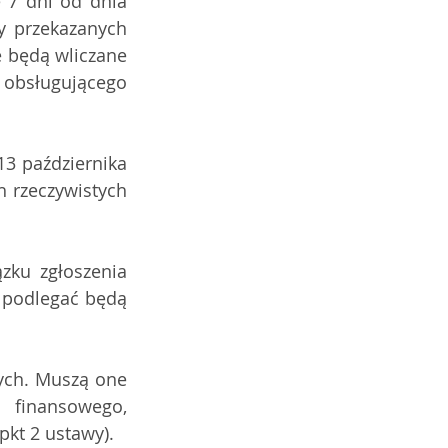
 7 dni od dnia 
 przekazanych 
 będą wliczane  
 obsługującego 
3 października 
 rzeczywistych 
zku zgłoszenia 
 podlegać będą 
ych. Muszą one 
inansowego, 
pkt 2 ustawy).