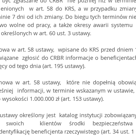
 być zgłaszane do CRBR  nie później niż w terminie
enionych  w art. 58 do KRS, a w przypadku zmiany
minie 7 dni od ich zmiany. Do biegu tych terminów nie
wo wolne od pracy, a także okresy awarii systemu 
 określonych w art. 60 ust. 3 ustawy.
mowa w art. 58 ustawy,  wpisane do KRS przed dniem 1
wiązane  zgłosić do CRBR informacje o beneficjentach
ęcy od tego dnia (art. 195 ustawy).
mowa w art. 58 ustawy,  które nie dopełnią obowią
niej  informacji, w terminie wskazanym w ustawie,
 wysokości 1.000.000 zł (art. 153 ustawy).
ustawy określony jest  katalog instytucji zobowiązan
 swoich  klientów środki bezpieczeństwa f
entyfikację beneficjenta rzeczywistego (art. 34 ust. 1 