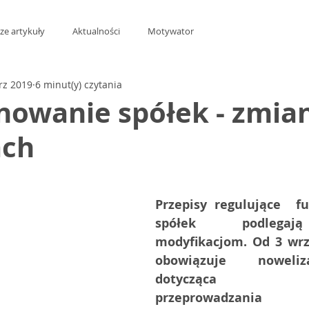
ze artykuły
Aktualności
Motywator
rz 2019
6 minut(y) czytania
nowanie spółek - zmia
ach
z 5 gwiazdek.
Przepisy regulujące  f
spółek podlegaj
modyfikacjom. Od 3 wrze
obowiązuje noweliza
dotycząca możl
przeprowadzania z