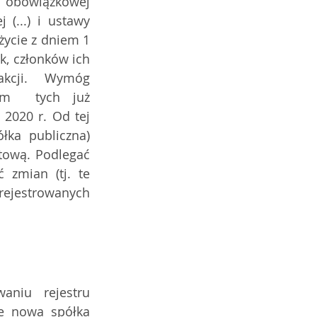
ą obowiązkowej 
(...) i ustawy 
ycie z dniem 1 
 członków ich  
akcji.  Wymóg 
ym  tych już 
2020 r. Od tej 
łka publiczna) 
tową. Podlegać 
zmian (tj. te 
ejestrowanych  
niu rejestru 
e nowa spółka 