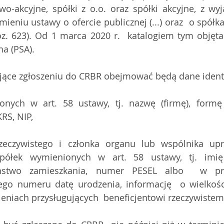
o-akcyjne, spółki z o.o. oraz spółki akcyjne, z wyj
ieniu ustawy o ofercie publicznej (...) oraz  o spółk
oz. 623). Od 1 marca 2020 r.  katalogiem tym objęta 
na (PSA).
jące zgłoszeniu do CRBR obejmować będą dane identy
nych w art. 58 ustawy, tj. nazwę (firmę), formę o
RS, NIP,
rzeczywistego i członka organu lub wspólnika upr
spółek wymienionych w art. 58 ustawy, tj. imię
aństwo zamieszkania, numer PESEL albo  w pr
ego numeru datę urodzenia, informację  o wielkości
ieniach przysługujących  beneficjentowi rzeczywistem