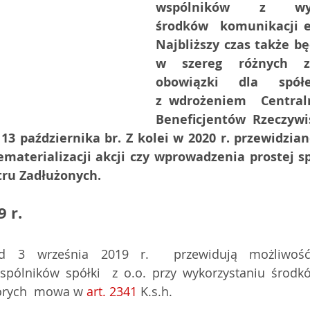
wspólników z wyko
środków  komunikacji el
Najbliższy czas także będ
w szereg różnych z
obowiązki dla spółe
z wdrożeniem  Centraln
Beneficjentów Rzeczywi
3 października br. Z kolei w 2020 r. przewidziano
materializacji akcji czy wprowadzenia prostej spó
tru Zadłużonych.
 r.
od 3 września 2019 r.  przewidują możliwość 
pólników spółki  z o.o. przy wykorzystaniu środkó
tórych  mowa w 
art. 2341
 K.s.h.