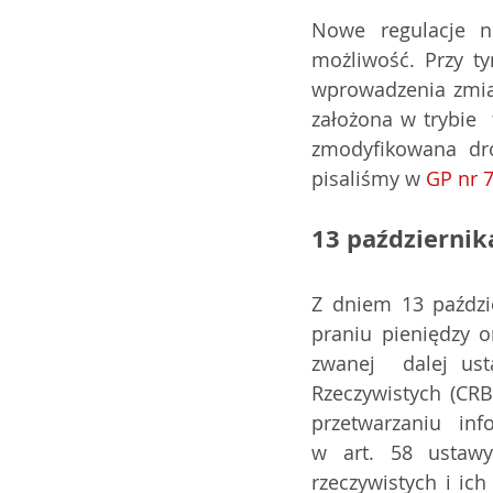
Nowe regulacje ni
możliwość. Przy t
wprowadzenia zmian
założona w trybie 
zmodyfikowana dro
pisaliśmy w 
GP nr 7
13 października
Z dniem 13 paździe
praniu pieniędzy o
zwanej  dalej ust
Rzeczywistych (CRB
przetwarzaniu inf
w art. 58 ustawy
rzeczywistych i ic