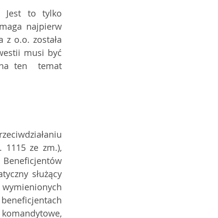
Jest to tylko 
maga najpierw 
z o.o. została 
stii musi być  
na ten  temat 
zeciwdziałaniu 
 1115 ze zm.), 
eneficjentów  
tyczny służący 
 wymienionych 
neficjentach 
i komandytowe, 