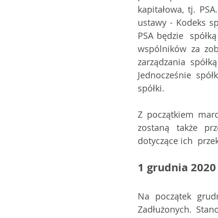
kapitałowa, tj. PS
ustawy - Kodeks sp
PSA będzie  spółką
wspólników za zob
zarządzania spółką
Jednocześnie spół
spółki. 
Z początkiem marc
zostaną także prz
dotyczące ich  przek
1 grudnia 2020 
Na początek grudn
Zadłużonych. Stano