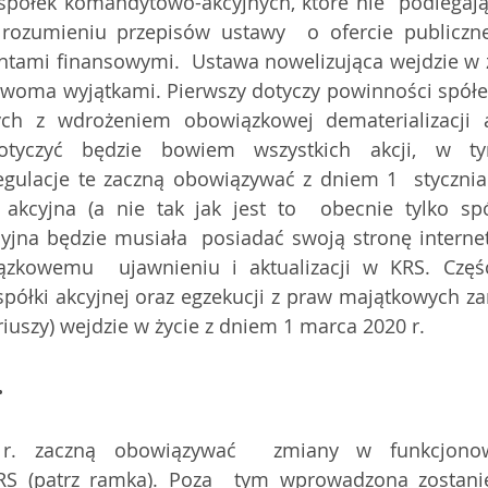
 spółek komandytowo-akcyjnych, które nie  podlegaj
 rozumieniu przepisów ustawy  o ofercie publicznej 
ntami finansowymi.  Ustawa nowelizująca wejdzie w ż
 dwoma wyjątkami. Pierwszy dotyczy powinności spółek,
ch z wdrożeniem obowiązkowej dematerializacji 
 dotyczyć będzie bowiem wszystkich akcji, w t
ulacje te zaczną obowiązywać z dniem 1  stycznia 
akcyjna (a nie tak jak jest to  obecnie tylko spó
jna będzie musiała  posiadać swoją stronę interne
zkowemu  ujawnieniu i aktualizacji w KRS. Część 
spółki akcyjnej oraz egzekucji z praw majątkowych zar
riuszy) wejdzie w życie z dniem 1 marca 2020 r.
.
. zaczną obowiązywać  zmiany w funkcjonowa
RS (patrz ramka). Poza  tym wprowadzona zostani