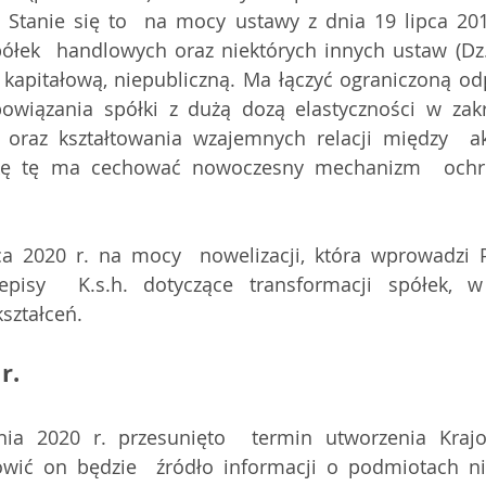
A. Stanie się to  na mocy ustawy z dnia 19 lipca 201
ółek  handlowych oraz niektórych innych ustaw (Dz. 
 kapitałową, niepubliczną. Ma łączyć ograniczoną odp
owiązania spółki z dużą dozą elastyczności w zakr
 oraz kształtowania wzajemnych relacji między  ak
kę tę ma cechować nowoczesny mechanizm  ochron
a 2020 r. na mocy  nowelizacji, która wprowadzi P
episy  K.s.h. dotyczące transformacji spółek, w 
ształceń. 
r.
ia 2020 r. przesunięto  termin utworzenia Krajo
wić on będzie  źródło informacji o podmiotach nie