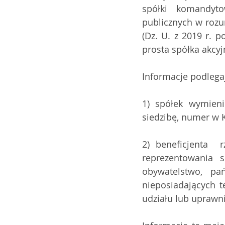
spółki  komandytow
publicznych w rozum
(Dz. U. z 2019 r. p
prosta spółka akcyj
Informacje podlega
1) spółek wymienio
siedzibę, numer w K
2) beneficjenta  
reprezentowania 
obywatelstwo, p
nieposiadających t
udziału lub uprawn