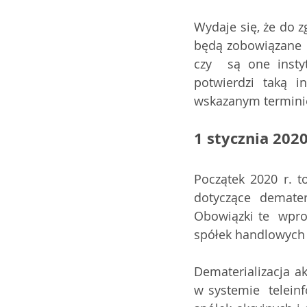
Wydaje się, że do zg
będą zobowiązane  
czy  są one insty
potwierdzi taką i
wskazanym termini
1 stycznia 2020
Początek 2020 r. t
dotyczące demateri
Obowiązki te  wpro
spółek handlowych o
Dematerializacja ak
w systemie  teleinf