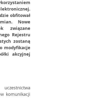
rzystaniem 
ektronicznej. 
zie obfitował  
mian. Nowe 
k związane 
ego Rejestru 
stych zostaną 
 modyfikacje  
łki  akcyjnej 
uczestnictwa 
w komunikacji 