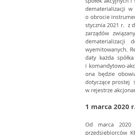
spółek akcyjnych i
dematerializacji w
o obrocie instrume
stycznia 2021 r.  z
zarządów związany
dematerializacji
wyemitowanych. Reg
daty każda spółka 
i komandytowo-akcy
ona będzie obowią
dotyczące prostej  
w rejestrze akcjona
1 marca 2020 r
Od marca 2020 r
przedsiębiorców K