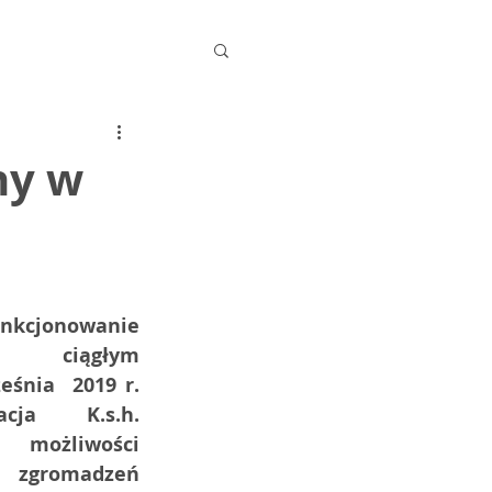
ny w
unkcjonowanie 
ą ciągłym 
śnia  2019 r. 
cja K.s.h. 
iwości  
gromadzeń 