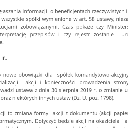
łaszania informacji  o beneficjentach rzeczywistych i i
wszystkie spółki wymienione w art. 58 ustawy, niezal
tucjami zobowiązanymi. Czas pokaże czy Ministers
nterpretację przepisów i czy rejestr zostanie  u
e.
 r.
o nowe obowiązki dla  spółek komandytowo-akcyjnyc
alizacji  akcji i konieczności prowadzenia strony
wadzi ustawa z dnia 30 sierpnia 2019 r. o zmianie us
raz niektórych innych ustaw (Dz. U. poz. 1798).
cji to zmiana formy  akcji z dokumentu (akcji papier
ormatycznym. Dotyczyć będzie akcji na okaziciela i ak