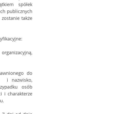
ątkiem  spółek 
ach publicznych 
zostanie także 
fikacyjne:
rganizacyjną, 
awnionego do  
  i nazwisko, 
zypadku osób 
 i charakterze 
u.