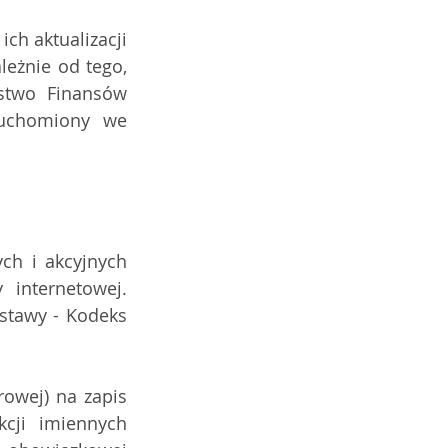
ch aktualizacji 
eżnie od tego, 
two Finansów  
ruchomiony we 
h i akcyjnych 
 internetowej. 
tawy - Kodeks  
owej) na zapis 
cji  imiennych 