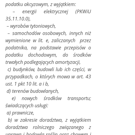
podatku akcyzowym, z wyjątkiem:
 – energii elektrycznej (PKWiU 
35.11.10.0),
 – wyrobów tytoniowych,
 – samochodów osobowych, innych niż 
wymienione w lit. e, zaliczanych  przez 
podatnika, na podstawie przepisów o 
podatku dochodowym, do środków  
trwałych podlegających amortyzacji,
 c) budynków, budowli lub ich części, w 
przypadkach, o których mowa w art. 43 
ust. 1 pkt 10 lit. a i b,
 d) terenów budowlanych,
 e) nowych środków transportu;  
świadczących usługi:
 a) prawnicze,
 b) w zakresie doradztwa, z wyjątkiem 
doradztwa rolniczego związanego z  
uprawą i hodowlą roślin oraz chowem i 