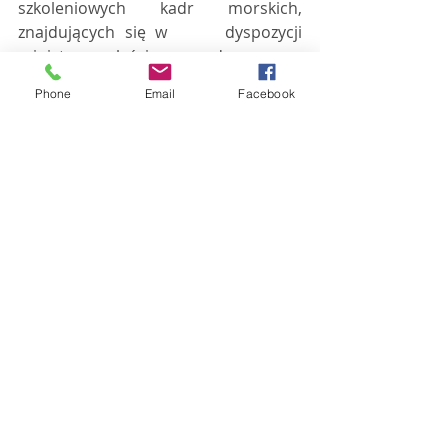
szkoleniowych kadr morskich, 
znajdujących się w      dyspozycji 
ministra właściwego do spraw 
gospodarki morskiej  
Phone
Email
Facebook
INFORMACJE CODZIENNE:
Wschód słońca: 
4:15
Zachód słońca: 
21:01
Dzień trwa 
16 godz. 46 min
 i jest 
krótszy od najdłuższego o 0 min oraz 
dłuższy od najkrótszego o 9 godz. i 4 
min 
Znak zodiaku urodzonych 25 czerwca 
to 
Rak
Faza Księżyca: 
Ostatnia kwadra
176
 dzień roku, do końca pozostaje 
189
 dni   
Do końca astronomicznego lata 
pozostaje 
89
 dni   