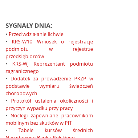
SYGNAŁY DNIA:
• 
Przeciwdziałanie lichwie
• 
KRS-W10 Wniosek o rejestrację 
podmiotu w rejestrze 
przedsiębiorców
• 
KRS-WJ Reprezentant podmiotu 
zagranicznego
• 
Dodatek za prowadzenie PKZP w 
podstawie wymiaru świadczeń 
chorobowych
• 
Protokół ustalenia okoliczności i 
przyczyn wypadku przy pracy
• 
Noclegi zapewniane pracownikom 
mobilnym bez skutków w PIT
• 
Tabele kursów średnich 
Narodowego Banku Polskiego