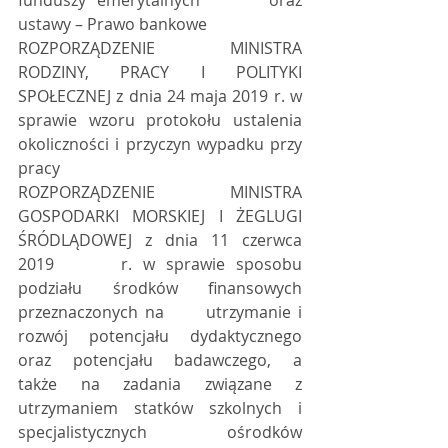
funduszy emerytalnych      oraz 
ustawy – Prawo bankowe 
ROZPORZĄDZENIE      MINISTRA 
RODZINY, PRACY I POLITYKI 
SPOŁECZNEJ z dnia 24 maja 2019 r. w      
sprawie wzoru protokołu ustalenia 
okoliczności i przyczyn wypadku przy      
pracy 
ROZPORZĄDZENIE      MINISTRA 
GOSPODARKI MORSKIEJ I ŻEGLUGI 
ŚRÓDLĄDOWEJ z dnia 11 czerwca 
2019      r. w sprawie sposobu 
podziału środków finansowych 
przeznaczonych na      utrzymanie i 
rozwój potencjału dydaktycznego 
oraz potencjału badawczego, a      
także na zadania związane z 
utrzymaniem statków szkolnych i      
specjalistycznych ośrodków 