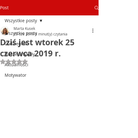
Post
Wszystkie posty
Marta Kusek
Wszystkie posty
25 cze 2019
3 minut(y) czytania
Dziś jest wtorek 25
Codziennik
czerwca 2019 r.
Nasze artykuły
Oceniono na NaN z 5 gwiazdek.
Aktualności
Motywator