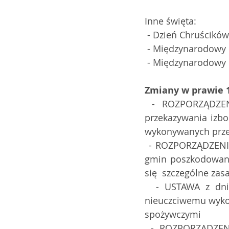
Inne święta:
 - Dzień Chruścików
 - Międzynarodowy
 - Międzynarodowy
Zmiany w prawie 1
 - ROZPORZĄDZENIE MINISTRA ZDROWIA z dnia 6 grudnia 2018 r. w sprawie  
przekazywania izbo
wykonywanych przez
 - ROZPORZĄDZENIE PREZESA  RADY MINISTRÓW z dnia 5 grudnia 2018 r. w sprawie 
gmin poszkodowanyc
się  szczególne za
  - USTAWA z dnia 4 października 2018 r. o zmianie ustawy o  przeciwdziałaniu 
nieuczciwemu wykor
spożywczymi
 - ROZPORZĄDZENIE RADY  MINISTRÓW z dnia 27 listopada 2018 r. zmieniające 