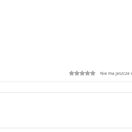
Oceniono na 0 z 5 gwiazd
Nie ma jeszcze 
Dziś jest czwartek 22
Dziś
sierpnia 2019 r.
sier