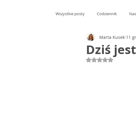
Wszystkie posty
Codziennik
Nas
Marta Kusek
11 g
Dziś jes
Oceniono na NaN 