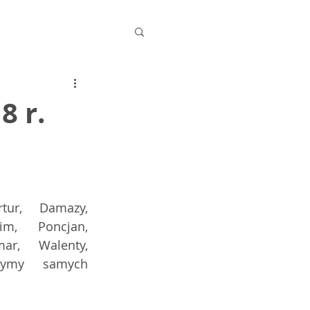
8 r.
tur, Damazy, 
im,  Poncjan, 
ar, Walenty, 
zymy  samych 