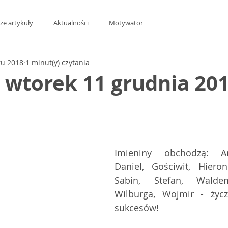
ze artykuły
Aktualności
Motywator
ru 2018
1 minut(y) czytania
t wtorek 11 grudnia 201
z 5 gwiazdek.
Imieniny obchodzą: Ar
Daniel, Gościwit, Hieron
Sabin, Stefan, Waldem
Wilburga, Wojmir - życ
sukcesów!