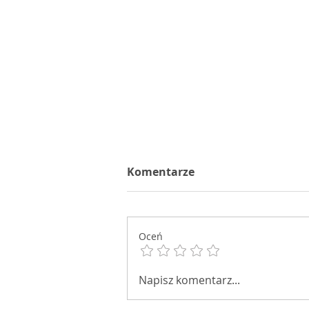
Komentarze
Oceń
Dziś jest piątek 23
Napisz komentarz...
sierpnia 2019 r.