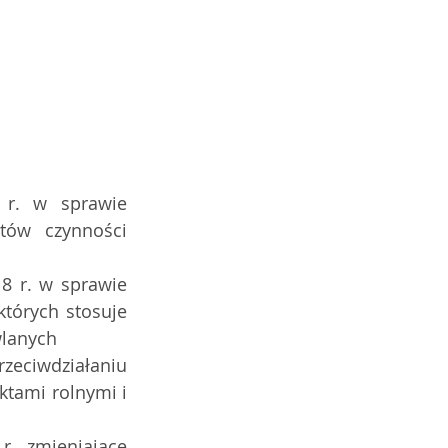
ów  czynności 
tórych stosuje 
wlanych
tami rolnymi i 