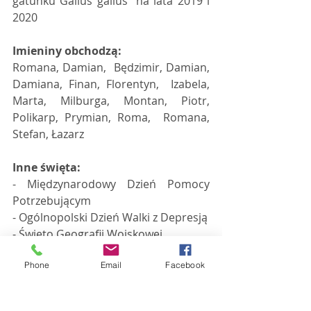
gatunku Gallus gallus” na lata 2019 i 
2020  
Imieniny obchodzą:
Romana, Damian,  Będzimir, Damian, 
Damiana, Finan, Florentyn,  Izabela, 
Marta, Milburga, Montan, Piotr, 
Polikarp, Prymian, Roma,  Romana, 
Stefan, Łazarz 
Inne święta:
- Międzynarodowy Dzień Pomocy 
Potrzebującym 
- Ogólnopolski Dzień Walki z Depresją 
- Święto Geografii Wojskowej 
- Dzień bez Łapówki 
Phone
Email
Facebook
Codziennik