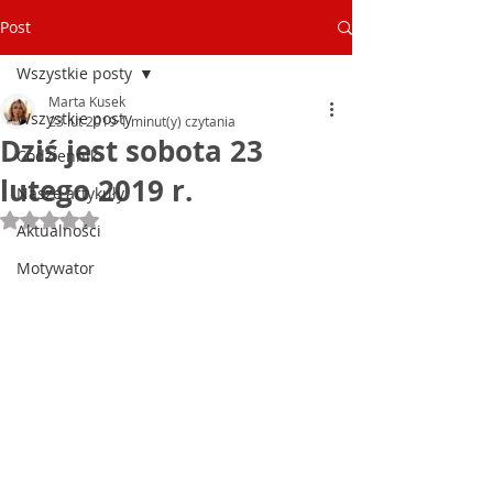
Post
Wszystkie posty
Marta Kusek
Wszystkie posty
23 lut 2019
1 minut(y) czytania
Dziś jest sobota 23
Codziennik
lutego 2019 r.
Nasze artykuły
Oceniono na NaN z 5 gwiazdek.
Aktualności
Motywator