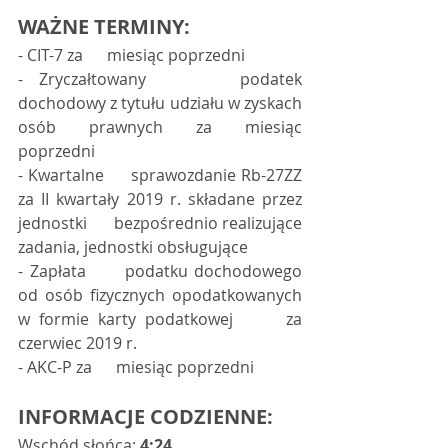
WAŻNE TERMINY:
- CIT-7 za      miesiąc poprzedni 
- Zryczałtowany      podatek 
dochodowy z tytułu udziału w zyskach 
osób prawnych za miesiąc      
poprzedni 
- Kwartalne      sprawozdanie Rb-27ZZ 
za II kwartały 2019 r. składane przez 
jednostki      bezpośrednio realizujące 
zadania, jednostki obsługujące 
- Zapłata      podatku dochodowego 
od osób fizycznych opodatkowanych 
w formie karty podatkowej      za 
czerwiec 2019 r. 
- AKC-P za      miesiąc poprzedni 
INFORMACJE CODZIENNE:
Wschód słońca: 
4:24