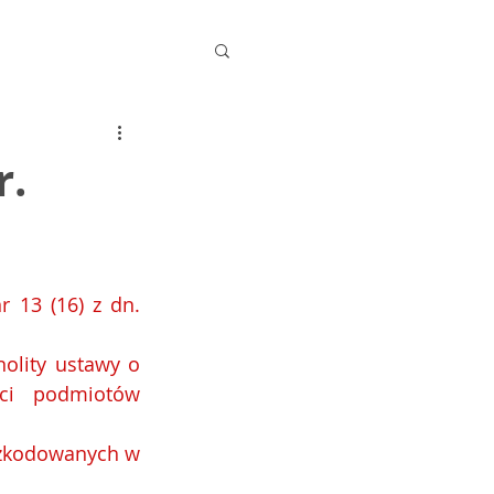
r.
 13 (16) z dn. 
olity ustawy o 
ści podmiotów 
zkodowanych w 