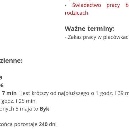
• 
Świadectwo pracy b
rodzicach
Ważne terminy:
- Zakaz pracy w placówka
zienne:
9
06
. 7 min
 i jest krótszy od najdłuższego o 1 godz. i 39 m
 godz. i 25 min 
onych 5 maja to 
Byk
końca pozostaje 
240
 dni   