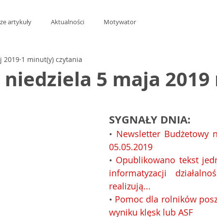
ze artykuły
Aktualności
Motywator
j 2019
1 minut(y) czytania
t niedziela 5 maja 2019 
z 5 gwiazdek.
SYGNAŁY DNIA:
• 
Newsletter Budżetowy nr
05.05.2019
• 
Opublikowano tekst jedn
informatyzacji działalno
realizują...
• 
Pomoc dla rolników pos
wyniku klęsk lub ASF