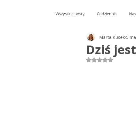
Wszystkie posty
Codziennik
Nas
Marta Kusek
5 ma
Dziś jes
Oceniono na NaN 