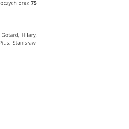
boczych oraz 
75
otard, Hilary, 
ius, Stanisław, 