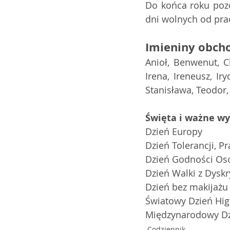
Do końca roku pozos
dni wolnych od pra
Imieniny obch
Anioł, Benwenut, Ch
Irena, Ireneusz, Ir
Stanisława, Teodor
Święta i ważne w
Dzień Europy
Dzień Tolerancji, Pr
Dzień Godności Oso
Dzień Walki z Dys
Dzień bez makijażu
Światowy Dzień Hig
Międzynarodowy Dz
Codziennik