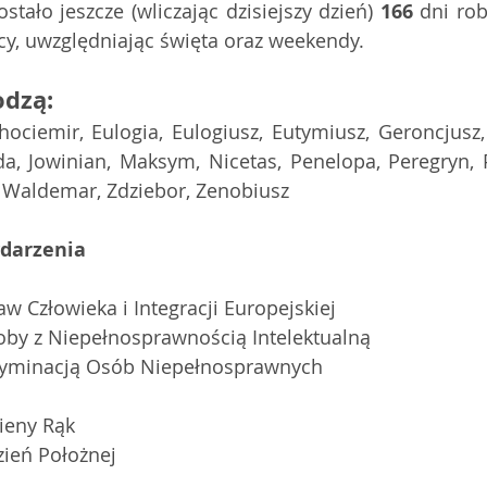
tało jeszcze (wliczając dzisiejszy dzień) 
166
 dni ro
cy, uwzględniając święta oraz weekendy.
odzą:
ociemir, Eulogia, Eulogiusz, Eutymiusz, Geroncjusz, G
yda, Jowinian, Maksym, Nicetas, Penelopa, Peregryn, P
, Waldemar, Zdziebor, Zenobiusz
ydarzenia
aw Człowieka i Integracji Europejskiej 
by z Niepełnosprawnością Intelektualną 
kryminacją Osób Niepełnosprawnych
ieny Rąk
ień Położnej