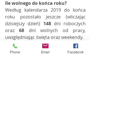
Ile wolnego do końca roku?
Według kalendarza 2019 do końca 
roku pozostało jeszcze (wliczając 
dzisiejszy dzień) 
148
 dni roboczych 
oraz 
68
 dni wolnych od pracy, 
uwzględniając święta oraz weekendy. 
Imieniny obchodzą:
Phone
Email
Facebook
Anastazy, Andronik, Andrzej, Bazyli, 
Bolemysł, Brodzisław, 
Eksuperancjusz, Feliks, Ferdynand, 
Gawin, Jan, Joanna, Mirogniew, 
Mszczuj, Suligniewa, Sulimir, Sulirad, 
Zyndram, Żaneta, Żanna
Święta i ważne wydarzenia:
Światowy Dzień Soku
Dzień Bez Stanika
Dzień Rodzicielstwa Zastępczego