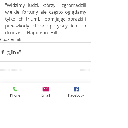
"Widzimy ludzi, którzy  zgromadzili 
wielkie fortuny ale często oglądamy 
tylko ich triumf,  pomijając porażki i 
przeszkody które spotykały ich po 
drodze." - Napoleon  Hill
Codziennik
Ostatnie posty
Zobacz wszystkie
Phone
Email
Facebook