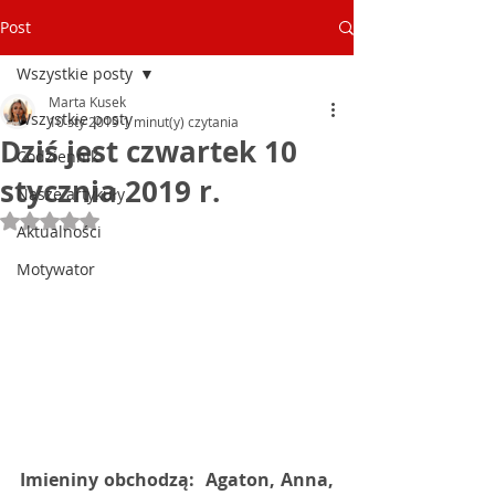
Post
Wszystkie posty
Marta Kusek
Wszystkie posty
10 sty 2019
1 minut(y) czytania
Dziś jest czwartek 10
Codziennik
stycznia 2019 r.
Nasze artykuły
Oceniono na NaN z 5 gwiazdek.
Aktualności
Motywator
Imieniny obchodzą:  Agaton, Anna, 