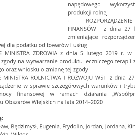
napędowego wykorzys
produkcji rolnej 
- ROZPORZĄDZENIE
FINANSÓW  z dnia 27 lu
zmieniające rozporządze
ej dla podatku od towarów i usług 
 MINISTRA ZDROWIA z dnia 5 lutego 2019 r. w s
zgody na wytwarzanie produktu leczniczego terapii
go oraz wniosku o zmianę tej zgody 
 MINISTRA ROLNICTWA I ROZWOJU WSI  z dnia 27 l
ządzenie w sprawie szczegółowych warunków i trybu
ocy finansowej w ramach działania „Współpra
 Obszarów Wiejskich na lata 2014–2020  
ą:
aw, Będzimysł, Eugenia, Frydolin, Jordan, Jordana, Kin
óża, Wiktor 