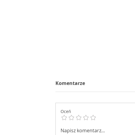
Komentarze
Oceń
Dziś jest piątek 23
Napisz komentarz...