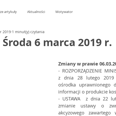
ze artykuły
Aktualności
Motywator
r 2019
1 minut(y) czytania
t Środa 6 marca 2019 r.
z 5 gwiazdek.
Zmiany w prawie 06.03.2
- ROZPORZĄDZENIE MINIS
z dnia 28 lutego 2019 
ośrodka uprawnionego d
informacji o produkcie k
- USTAWA  z dnia 22 lut
zmianie ustawy o zwro
akcyzowego zawartego w