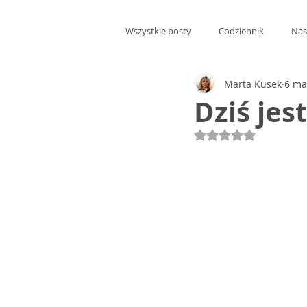
Wszystkie posty
Codziennik
Nas
Marta Kusek
6 ma
Dziś jes
Oceniono na NaN 