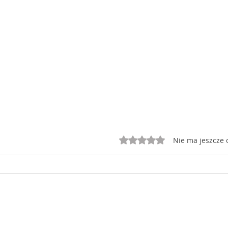
Oceniono na 0 z 5 gwiazd
Nie ma jeszcze 
Dziś jest czwartek 22
Dziś