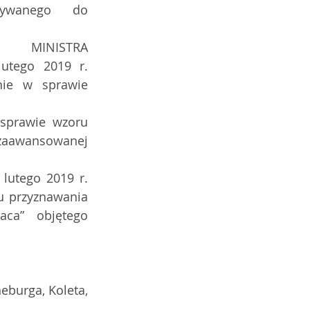
tywanego do 
 MINISTRA 
tego 2019 r. 
nie w sprawie 
prawie wzoru 
 zaawansowanej 
utego 2019 r. 
 przyznawania 
ca” objętego 
eburga, Koleta, 