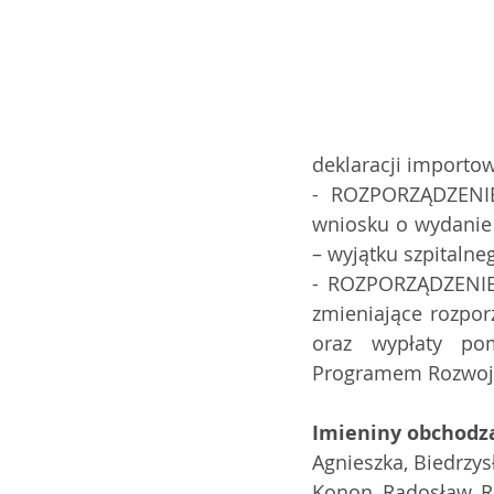
deklaracji importow
- ROZPORZĄDZENIE
wniosku o wydanie 
– wyjątku szpitalne
- ROZPORZĄDZENIE
zmieniające rozpor
oraz wypłaty pom
Programem Rozwoju
Imieniny obchodz
Agnieszka, Biedrzysł
Konon, Radosław, R