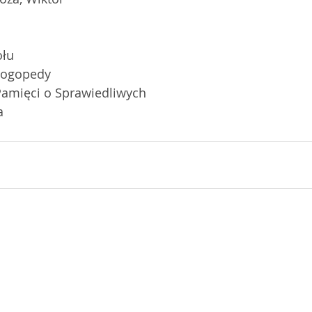
ołu 
Logopedy 
Pamięci o Sprawiedliwych 
a 