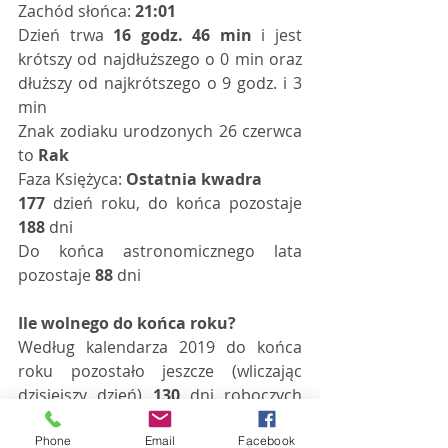
Zachód słońca: 
21:01
Dzień trwa 
16 godz. 46 min
 i jest 
krótszy od najdłuższego o 0 min oraz 
dłuższy od najkrótszego o 9 godz. i 3 
min 
Znak zodiaku urodzonych 26 czerwca 
to 
Rak
Faza Księżyca: 
Ostatnia kwadra
177
 dzień roku, do końca pozostaje 
188
 dni   
Do końca astronomicznego lata 
pozostaje 
88
 dni   
Ile wolnego do końca roku?
Według kalendarza 2019 do końca 
roku pozostało jeszcze (wliczając 
dzisiejszy dzień) 
130
 dni roboczych 
oraz 
59
 dni wolnych od pracy, 
uwzględniając święta oraz weekendy. 
Phone
Email
Facebook