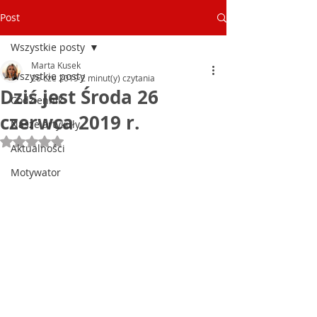
Post
Wszystkie posty
Marta Kusek
Wszystkie posty
26 cze 2019
2 minut(y) czytania
Dziś jest Środa 26
Codziennik
czerwca 2019 r.
Nasze artykuły
Oceniono na NaN z 5 gwiazdek.
Aktualności
Motywator