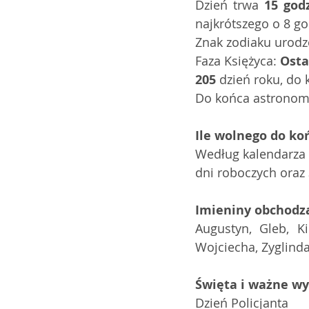
Dzień trwa 
15 god
najkrótszego o 8 go
Znak zodiaku urodzo
Faza Księżyca: 
Osta
205
 dzień roku, do 
Do końca astronomi
Ile wolnego do ko
Według kalendarza 2
dni roboczych oraz 
Imieniny obchodz
Augustyn, Gleb, Ki
Wojciecha, Zyglind
Święta i ważne w
Dzień Policjanta