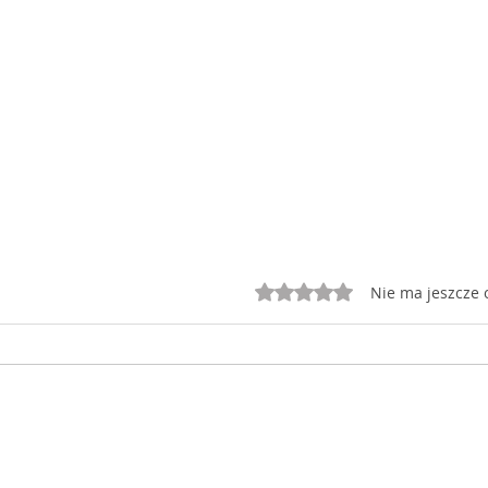
Oceniono na 0 z 5 gwiazd
Nie ma jeszcze 
Dziś jest czwartek 22
Dziś