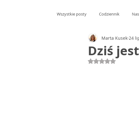
Wszystkie posty
Codziennik
Nas
Marta Kusek
24 l
Dziś jes
Oceniono na NaN 