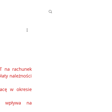
T na rachunek 
aty należności 
cę w okresie 
e wpływa na 