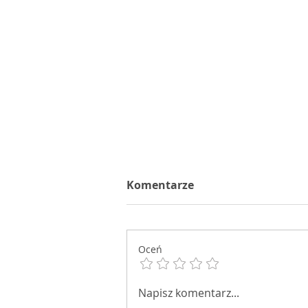
Komentarze
Oceń
Dziś jest piątek 23
Napisz komentarz...