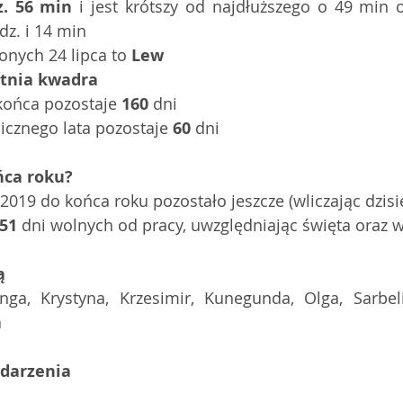
z. 56 min
 i jest krótszy od najdłuższego o 49 min o
dz. i 14 min 
nych 24 lipca to 
Lew
tnia kwadra
końca pozostaje 
160
 dni   
cznego lata pozostaje 
60
 dni   
ńca roku?
019 do końca roku pozostało jeszcze (wliczając dzisie
51
 dni wolnych od pracy, uwzględniając święta oraz 
ą
nga, Krystyna, Krzesimir, Kunegunda, Olga, Sarbeli
a
ydarzenia