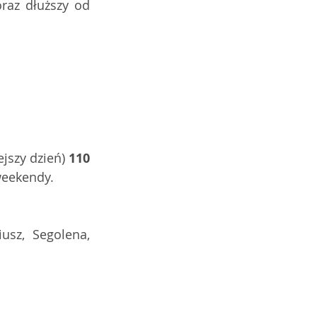
raz dłuższy od 
jszy dzień) 
110
weekendy. 
usz, Segolena, 