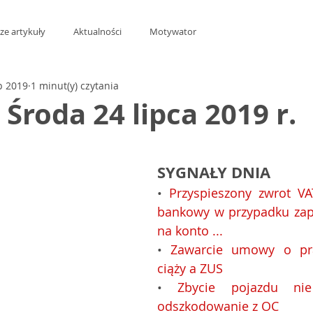
ze artykuły
Aktualności
Motywator
ip 2019
1 minut(y) czytania
t Środa 24 lipca 2019 r.
z 5 gwiazdek.
SYGNAŁY DNIA
• 
Przyspieszony zwrot VA
bankowy w przypadku zapł
na konto ...
• 
Zawarcie umowy o pra
ciąży a ZUS
• 
Zbycie pojazdu ni
odszkodowanie z OC