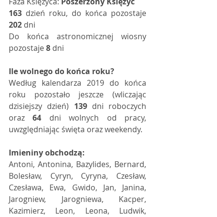
Faza Księżyca: 
Poszerzony Księżyc
163
 dzień roku, do końca pozostaje 
202
 dni   
Do końca astronomicznej wiosny 
pozostaje 
8
 dni   
Ile wolnego do końca roku?
Według kalendarza 2019 do końca 
roku pozostało jeszcze (wliczając 
dzisiejszy dzień) 
139
 dni roboczych 
oraz 
64
 dni wolnych od pracy, 
uwzględniając święta oraz weekendy. 
Imieniny obchodzą:
Antoni, Antonina, Bazylides, Bernard, 
Bolesław, Cyryn, Cyryna, Czesław, 
Czesława, Ewa, Gwido, Jan, Janina, 
Jarogniew, Jarogniewa, Kacper, 
Kazimierz, Leon, Leona, Ludwik, 