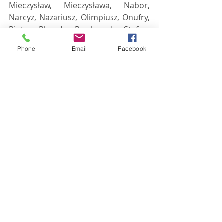
Mieczysław, Mieczysława, Nabor, 
Narcyz, Nazariusz, Olimpiusz, Onufry, 
Piotr, Placyd, Przybyrad, Stefan, 
Tadea, Wyszemir, Włada, Władysław, 
Phone
Email
Facebook
Władysława, Włodzimierz, Zygmunt, 
Zygmunta
Święta i ważne wydarzenia
Światowy Dzień Sprzeciwu wobec 
Pracy Dzieci 
Święto Biura Ochrony Rządu
Dzień Stylisty Paznokci
Międzynarodowy Dzień Falafela
Dzień Komornika Sądowego
Codziennik