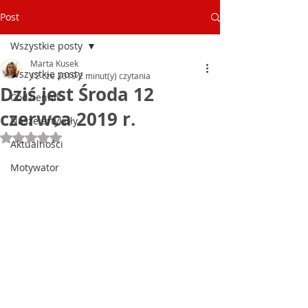
Post
Wszystkie posty
Marta Kusek
Wszystkie posty
12 cze 2019
2 minut(y) czytania
Dziś jest Środa 12
Codziennik
czerwca 2019 r.
Nasze artykuły
Oceniono na NaN z 5 gwiazdek.
Aktualności
Motywator