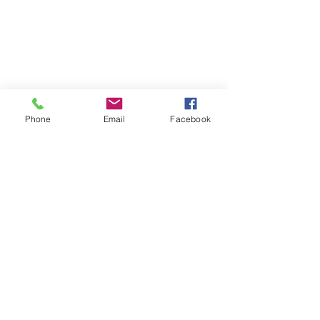
Phone
Email
Facebook
1 komentarz
0.0 / 5 (0)
Oceń i napisz komentarz...
Najnowsze
Coś się kończy - coś się